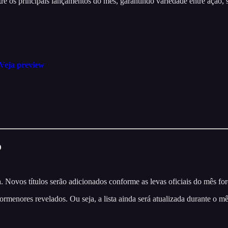
e os principais lançamentos do mês, garantindo variedade entre ação, s
 Veja preview
o
 Novos títulos serão adicionados conforme as levas oficiais do mês fo
menores revelados. Ou seja, a lista ainda será atualizada durante o mê