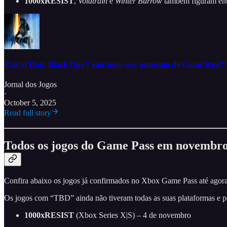
1000xRESIST
,
Voidtrain
e
Winter Burrow
também figuram entr
Call of Duty Black Ops 7 vale todo esse aumento do Game Pass?
Jornal dos Jogos
·
October 5, 2025
Read full story
Todos os jogos do Game Pass em novembr
Confira abaixo os jogos já confirmados no Xbox Game Pass até agora.
Os jogos com “TBD” ainda não tiveram todas as suas plataformas e por
1000xRESIST
(Xbox Series X|S) – 4 de novembro