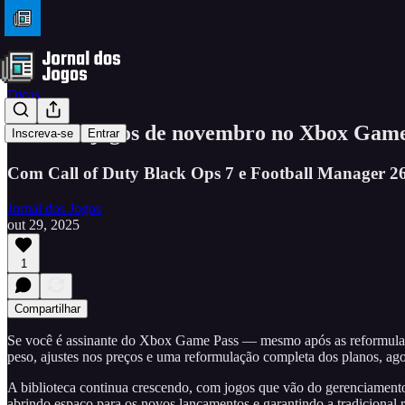
Dicas
Todos os jogos de novembro no Xbox Game 
Inscreva-se
Entrar
Com Call of Duty Black Ops 7 e Football Manager 26, 
Jornal dos Jogos
out 29, 2025
1
Compartilhar
Se você é assinante do Xbox Game Pass — mesmo após as reformulaçõ
peso, ajustes nos preços e uma reformulação completa dos planos, ago
A biblioteca continua crescendo, com jogos que vão do gerenciamen
abrindo espaço para os novos lançamentos e garantindo a tradicional 