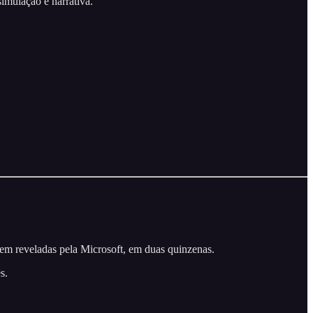
imulação e narrativa.
rem reveladas pela Microsoft, em duas quinzenas.
s.