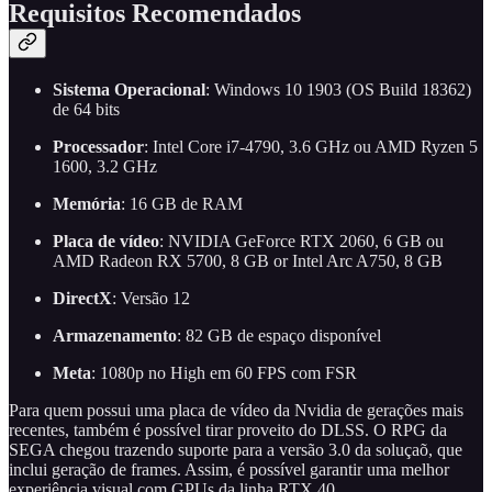
Requisitos Recomendados
Sistema Operacional
: Windows 10 1903 (OS Build 18362)
de 64 bits
Processador
: Intel Core i7-4790, 3.6 GHz ou AMD Ryzen 5
1600, 3.2 GHz
Memória
: 16 GB de RAM
Placa de vídeo
: NVIDIA GeForce RTX 2060, 6 GB ou
AMD Radeon RX 5700, 8 GB or Intel Arc A750, 8 GB
DirectX
: Versão 12
Armazenamento
: 82 GB de espaço disponível
Meta
: 1080p no High em 60 FPS com FSR
Para quem possui uma placa de vídeo da Nvidia de gerações mais
recentes, também é possível tirar proveito do DLSS. O RPG da
SEGA chegou trazendo suporte para a versão 3.0 da soluçaõ, que
inclui geração de frames. Assim, é possível garantir uma melhor
experiência visual com GPUs da linha RTX 40.