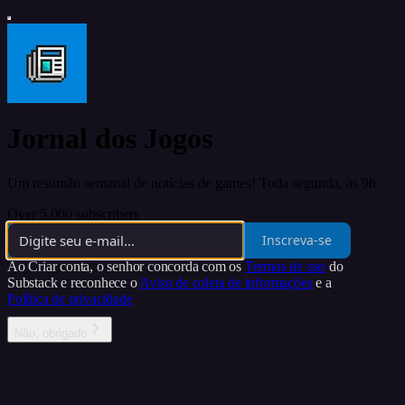
Jornal dos Jogos
Um resumão semanal de notícias de games! Toda segunda, às 9h.
Over 5,000 subscribers
Inscreva-se
Ao Criar conta, o senhor concorda com os
Termos de uso
do
Substack e reconhece o
Aviso de coleta de informações
e a
Política de privacidade
Não, obrigado