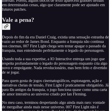
imersão. Porém, alguns blocos de texto aparecem grandes demais
em determinadas cenas, algo que claramente pode ser ajustado em
futuros patches.
Vale a pena?
Depois do fim da era Daniel Craig, existia uma sensação estranha de
vazio ao redor de James Bond. Enquanto a franquia não continua
nos cinemas, 007 First Light chega sem tentar apagar o passado da
franquia, mas entendendo perfeitamente o legado do personagem.
Usando toda a sua expertise, a IO Interactive entrega um jogo que
respeita profundamente o legado do personagem enquanto cria algo
novo e empolgante. Nada revolucionário, mas bem feito e divertido
de se jogar.
Para quem gosta de jogos cinematográficos, espionagem, ação e
narrativas cheias de tensão, First Light é praticamente obrigatório. Já
para fãs antigos da franquia, o jogo funciona quase como uma carta
de amor interativa ao universo criado por Ian Fleming.
No meu caso, terminou despertando algo ainda mais raro: vontade
de mergulhar ainda mais nesse universo. 007 First Light não é