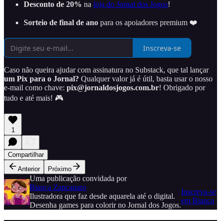
Desconto de 20%
na
loja do Jornal dos Jogos
!
Sorteio de final de ano
para os apoiadores premium ❤️
Inscreva-se
Caso não queira ajudar com assinatura no Substack, que tal lançar
um Pix para o Jornal?
Qualquer valor já é útil, basta usar o nosso
e-mail como chave:
pix@jornaldosjogos.com.br
! Obrigado por
tudo e até mais! 🎮
1
Compartilhar
Anterior
Próximo
Uma publicação convidada por
Bianca Zancanaro
Inscreva-se
Ilustradora que faz desde aquarela até o digital.
em Bianca
Desenha games para colorir no Jornal dos Jogos.