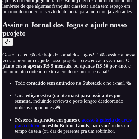
apenas o melhor jogo de James Bond já feito. O título também um
lembrete de que algumas franquias clássicas ainda tem espaço em
um mundo moderno, servindo de porta para tudo que já veio antes.
Assine o Jornal dos Jogos e ajude nosso
projeto
Gostou da edição de hoje do Jornal dos Jogos? Então assine a nossa
versão premium e ajude nosso projeto a crescer cada vez mais! O
plano custa apenas R$ 5 mensais, ou apenas R$ 50 por ano
, e
inclui muito conteúdo extra além do resumão semanal!
Todo
conteúdo sem anúncios no Substack
e no e-mail 🗞️
Uma
edição extra (ou até mais) para assinantes por
semana
, incluindo reviews e posts longos desdobrando
notícias importantes 🎮
Pôsteres inspirados em games
e
acesso à galeria de artes
para colorir
no estilo Bobbie Goods
, para você reduzir o
tempo de tela (ou dar de presente pra um sobrinho).