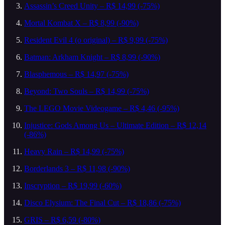
Assassin’s Creed Unity – R$ 14,99 (-75%)
Mortal Kombat X – R$ 8,99 (-90%)
Resident Evil 4 (o original) – R$ 9,99 (-75%)
Batman: Arkham Knight – R$ 8,99 (-90%)
Blasphemous – R$ 14,97 (-75%)
Beyond: Two Souls – R$ 14,99 (-75%)
The LEGO Movie Videogame – R$ 4,46 (-95%)
Injustice: Gods Among Us – Ultimate Edition – R$ 12,14
(-86%)
Heavy Rain – R$ 14,99 (-75%)
Borderlands 3 – R$ 11,98 (-90%)
Inscryption – R$ 19,99 (-60%)
Disco Elysium: The Final Cut – R$ 18,86 (-75%)
GRIS – R$ 6,59 (-80%)