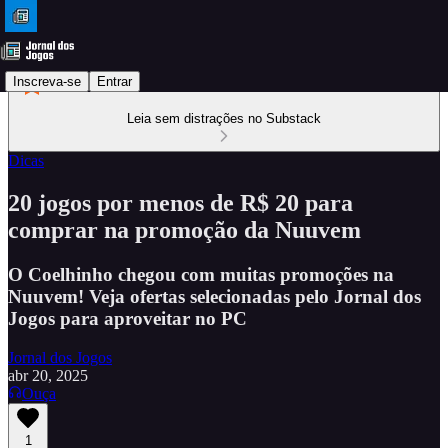
Inscreva-se
Entrar
Leia sem distrações no Substack
Dicas
20 jogos por menos de R$ 20 para
comprar na promoção da Nuuvem
O Coelhinho chegou com muitas promoções na
Nuuvem! Veja ofertas selecionadas pelo Jornal dos
Jogos para aproveitar no PC
Jornal dos Jogos
abr 20, 2025
Ouça
1