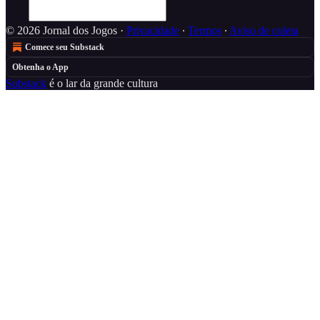
© 2026 Jornal dos Jogos
·
Privacidade
∙
Termos
∙
Aviso de coleta
Comece seu Substack
Obtenha o App
Substack
é o lar da grande cultura