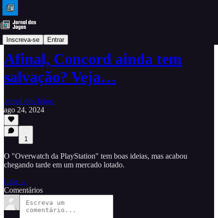
Análises
Inscreva-se
Entrar
Afinal, Concord ainda tem
salvação? Veja…
Jornal dos Jogos
ago 24, 2024
1
O "Overwatch da PlayStation" tem boas ideias, mas acabou
chegando tarde em um mercado lotado.
Leia →
Comentários