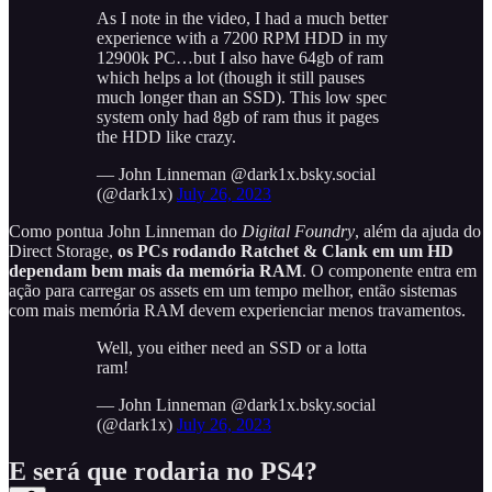
As I note in the video, I had a much better
experience with a 7200 RPM HDD in my
12900k PC…but I also have 64gb of ram
which helps a lot (though it still pauses
much longer than an SSD). This low spec
system only had 8gb of ram thus it pages
the HDD like crazy.
— John Linneman @dark1x.bsky.social
(@dark1x)
July 26, 2023
Como pontua John Linneman do
Digital Foundry
, além da ajuda do
Direct Storage,
os PCs rodando Ratchet & Clank em um HD
dependam bem mais da memória RAM
. O componente entra em
ação para carregar os assets em um tempo melhor, então sistemas
com mais memória RAM devem experienciar menos travamentos.
Well, you either need an SSD or a lotta
ram!
— John Linneman @dark1x.bsky.social
(@dark1x)
July 26, 2023
E será que rodaria no PS4?