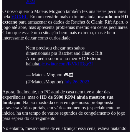
2023
O nosso querido Mateus Mognon também fez uns testes peculiares
pela
VOXEL
. Em um cenário mais extremo ainda,
usando um
HD
externo
para armazenar os dados de Ratchet & Clank: Rift Apart, o
jogo até abre, mas apresenta problemas mesmo em cenas peculiares.
Claro que essa é uma situação bem mais extrema, mas é bem
interessante deixar como curiosidade.
Nem precisou chegar nos saltos
dimensionais pra Ratchet and Clank: Rift
Apart pedir socorro no meu HD Externo
hahaha
pic.twitter.com/IkVkHBgy3I
— Mateus Mognon 🎮📰
(@MateusMognon)
July 26, 2023
Agora, finalmente, no PC aqui de casa nem tive a pior das
experiências, mas o
HD de 5900 RPM ainda mostrou sua
limitação
. Na tão mostrada cena em que nosso protagonista
atravessa vários portais, em vários momentos (especialmente no
início), há um tempo de vários segundos de congelamento do jogo
para espera do carregamento.
No entanto, mesmo antes de eu alcançar essa cena, estava matando