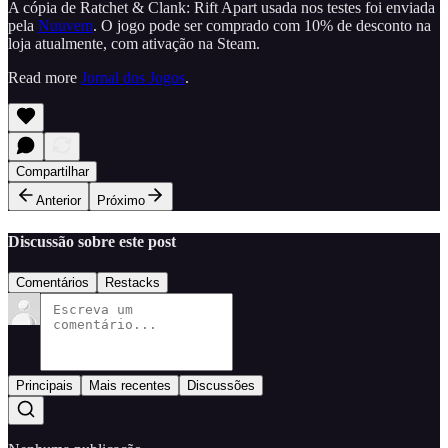
A cópia de Ratchet & Clank: Rift Apart usada nos testes foi enviada
pela
Nuuvem
. O jogo pode ser comprado com 10% de desconto na
loja atualmente, com ativação na Steam.
Read more
Jornal dos Jogos
.
Compartilhar
Anterior
Próximo
Discussão sobre este post
Comentários
Restacks
Principais
Mais recentes
Discussões