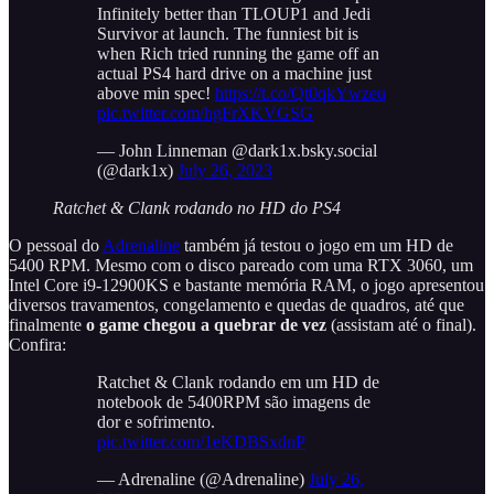
Infinitely better than TLOUP1 and Jedi
Survivor at launch. The funniest bit is
when Rich tried running the game off an
actual PS4 hard drive on a machine just
above min spec!
https://t.co/Qt0qkYwzeu
pic.twitter.com/hgFrXKVGSG
— John Linneman @dark1x.bsky.social
(@dark1x)
July 26, 2023
Ratchet & Clank rodando no HD do PS4
O pessoal do
Adrenaline
também já testou o jogo em um HD de
5400 RPM. Mesmo com o disco pareado com uma RTX 3060, um
Intel Core i9-12900KS e bastante memória RAM, o jogo apresentou
diversos travamentos, congelamento e quedas de quadros, até que
finalmente
o game chegou a quebrar de vez
(assistam até o final).
Confira:
Ratchet & Clank rodando em um HD de
notebook de 5400RPM são imagens de
dor e sofrimento.
pic.twitter.com/1eKDBSxdnP
— Adrenaline (@Adrenaline)
July 26,