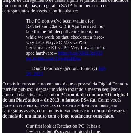
tempos de carregamento de cenas alguns segundos mais demorados
que o normal, mas, em geral, o SATA lidou bem com os
carregamentos de assets. Confira abaixo:
The PC port we've been waiting for!
Ratchet and Clank: Rift Apart arrived too
late for the full deep dive treatment, but
while we work on that, check out a three-
way Let's Play: PC Max vs PS5
Performance RT vs PC Very Low on min-
spec hardware –
https://t.co/33KL5zj933
pic.twitter.com/1SqohmH0su
— Digital Foundry (@digitalfoundry)
July
26, 2023
O mais interessante, no entanto, é que o pessoal da Digital Foundry
também publicou depois um vídeo rodando a mesma sequência
apresentada acima, mas com
o PC montado com um HD original
de um PlayStation 4 de 2013, o famoso PS4 fat.
Como vocês
podem ver abaixo, nesse caso o sistema sofreu bem mais para
carregar os assets, com muitos travamentos e um
tempo de espera
de mais de um minuto com o jogo totalmente congelado.
Our first look at Ratchet on PC! It has a
few issues but it's overall in good shape!