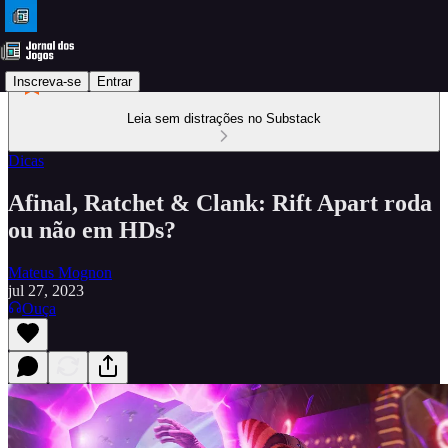
Inscreva-se
Entrar
Leia sem distrações no Substack
Dicas
Afinal, Ratchet & Clank: Rift Apart roda
ou não em HDs?
Mateus Mognon
jul 27, 2023
Ouça