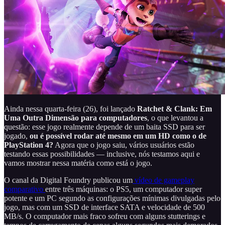
Ainda nessa quarta-feira (26), foi lançado
Ratchet & Clank: Em
Uma Outra Dimensão para computadores
, o que levantou a
questão: esse jogo realmente depende de um baita SSD para ser
jogado,
ou é possível rodar até mesmo em um HD como o de
PlayStation 4?
Agora que o jogo saiu, vários usuários estão
testando essas possibilidades — inclusive, nós testamos aqui e
vamos mostrar nessa matéria como está o jogo.
O canal da Digital Foundry publicou um
vídeo de gameplay
comparativo
entre três máquinas: o PS5, um computador super
potente e um PC segundo as configurações mínimas divulgadas pelo
jogo, mas com um SSD de interface SATA e velocidade de 500
MB/s. O computador mais fraco sofreu com alguns stutterings e