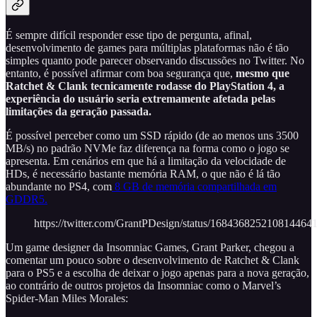
É sempre difícil responder esse tipo de pergunta, afinal,
desenvolvimento de games para múltiplas plataformas não é tão
simples quanto pode parecer observando discussões no Twitter. No
entanto, é possível afirmar com boa segurança que,
mesmo que
Ratchet & Clank tecnicamente rodasse do PlayStation 4, a
experiência do usuário seria extremamente afetada pelas
limitações da geração passada.
É possível perceber como um SSD rápido (de ao menos uns 3500
MB/s) no padrão NVMe faz diferença na forma como o jogo se
apresenta. Em cenários em que há a limitação da velocidade de
HDs, é necessário bastante memória RAM, o que não é lá tão
abundante no PS4, com
8 GB de memória compartilhada em
GDDR5.
https://twitter.com/GrantPDesign/status/168436825210814464
Um game designer da Insomniac Games, Grant Parker, chegou a
comentar um pouco sobre o desenvolvimento de Ratchet & Clank
para o PS5 e a escolha de deixar o jogo apenas para a nova geração,
ao contrário de outros projetos da Insomniac como o Marvel’s
Spider-Man Miles Morales: