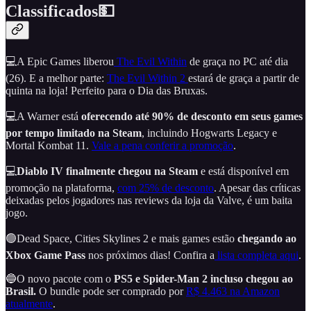
Classificados💵
💻A Epic Games liberou
The Evil Within
de graça no PC até dia
(26). E a melhor parte:
The Evil Within 2
estará de graça a partir de
quinta na loja! Perfeito para o Dia das Bruxas.
💻A Warner está
oferecendo até 90% de desconto em seus games
por tempo limitado na Steam
, incluindo Hogwarts Legacy e
Mortal Kombat 11.
Vale a pena conferir a promoção
.
💻
Diablo IV finalmente chegou na Steam
e está disponível em
promoção na plataforma,
com 25% de desconto
. Apesar das críticas
deixadas pelos jogadores nas reviews da loja da Valve, é um baita
jogo.
🟢Dead Space, Cities Skylines 2 e mais games estão
chegando ao
Xbox Game Pass
nos próximos dias! Confira a
lista completa aqui
.
🔵O novo pacote com o
PS5 e Spider-Man 2 incluso chegou ao
Brasil.
O bundle pode ser comprado por
R$ 4.463 na Amazon
atualmente
.