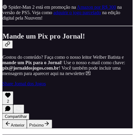
🔵 Spider-Man 2 está em promoção na
Amazon por R$ 300
na
versão de PS5. Veja como
adquirir o jogo parcelado
na edição
digital pela Nuuvem!
Mande um Pix pro Jornal!
Gostou do conteúdo? Faça como o nosso leitor Welber Batista e
mande um Pix para o Jornal
! Use o nosso e-mail como chave:
pix@jornaldosjogos.com.br
! Você também pode incluir uma
mensagem para aparecer aqui na newsletter 💌
Share Jornal dos Jogos
2
Compartilhar
Anterior
Próximo