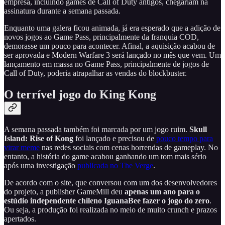
empresa, incluindo games de Call of Duty antigos, chegariam na
assinatura durante a semana passada.
Enquanto uma galera ficou animada, já era esperado que a adição de
novos jogos ao Game Pass, principalmente da franquia COD,
demorasse um pouco para acontecer. Afinal, a aquisição acabou de
ser aprovada e Modern Warfare 3 será lançado no mês que vem. Um
lançamento em massa no Game Pass, principalmente de jogos de
Call of Duty, poderia atrapalhar as vendas do blockbuster.
O terrível jogo do King Kong
A semana passada também foi marcada por um jogo ruim.
Skull
Island: Rise of Kong
foi lançado e precisou de
pouco tempo para
virar meme
nas redes sociais com cenas horrendas de gameplay. No
entanto, a história do game acabou ganhando um tom mais sério
após uma investigação
publicada no The Verge
.
De acordo com o site, que conversou com um dos desenvolvedores
do projeto, a publisher GameMill deu
apenas um ano para o
estúdio independente chileno IguanaBee fazer o jogo do zero
.
Ou seja, a produção foi realizada no meio de muito crunch e prazos
apertados.