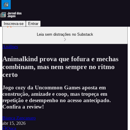
Inscreva-se
Entrar
Leia sem distrações no Substack
Análises
Animalkind prova que fofura e mechas
combinam, mas nem sempre no ritmo
certo
Jogo cozy da Uncommon Games aposta em
construção, amizade e coop, mas tropeça em
repetição e desempenho no acesso antecipado.
Confira a review!
Bianca Zancanaro
abr 15, 2026
Ouça