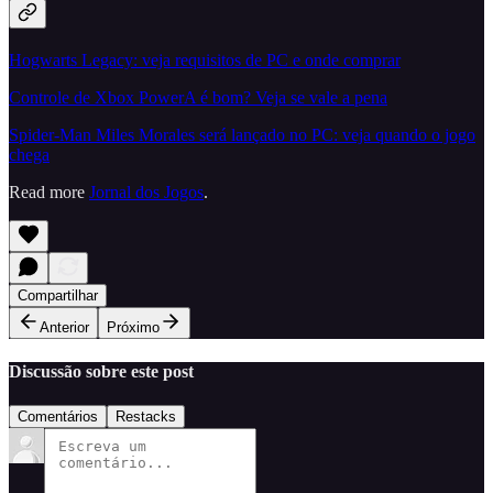
Hogwarts Legacy: veja requisitos de PC e onde comprar
Controle de Xbox PowerA é bom? Veja se vale a pena
Spider-Man Miles Morales será lançado no PC: veja quando o jogo
chega
Read more
Jornal dos Jogos
.
Compartilhar
Anterior
Próximo
Discussão sobre este post
Comentários
Restacks