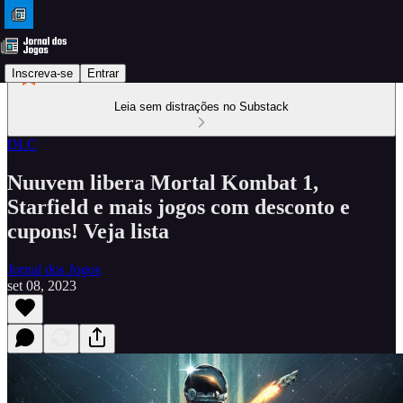
Inscreva-se
Entrar
Leia sem distrações no Substack
DLC
Nuuvem libera Mortal Kombat 1,
Starfield e mais jogos com desconto e
cupons! Veja lista
Jornal dos Jogos
set 08, 2023