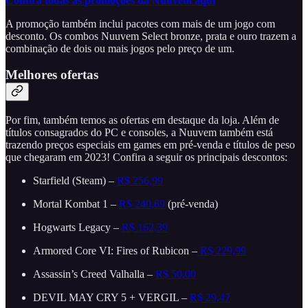
Confira todas as promoções da Nuuvem aqui
A promoção também inclui pacotes com mais de um jogo com
desconto. Os combos Nuuvem Select bronze, prata e ouro trazem a
combinação de dois ou mais jogos pelo preço de um.
Melhores ofertas
Por fim, também temos as ofertas em destaque da loja. Além de
títulos consagrados do PC e consoles, a Nuuvem também está
trazendo preços especiais em games em pré-venda e títulos de peso
que chegaram em 2023! Confira a seguir os principais descontos:
Starfield (Steam) –
R$ 256,99
Mortal Kombat 1 –
R$ 240,69
(pré-venda)
Hogwarts Legacy –
R$ 162,39
Armored Core VI: Fires of Rubicon –
R$ 229,99
Assassin’s Creed Valhalla –
R$ 50,00
DEVIL MAY CRY 5 + VERGIL –
R$ 29,47