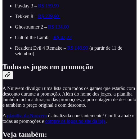
Payday 3 –
R$ 159,99
Tekken 8 –
R$ 239,90
Ghostrunner 2 –
R$ 134,00
Cult of the Lamb –
R$ 42,22
Resident Evil 4 Remake –
R$ 148,99
(a partir de 11 de
setembro)
Todos os jogos em promoção
A Nuuvem divulgou uma lista com todos os games que estarão com
desconto durante a promoção. Além do nome dos jogos, a planilha
também inclui a duração das promoções, a porcentagem de desconto
e também o preço original e com desconto.
A
planilha da Nuuvem
é atualizada constantemente! Confira abaixo
todas as promoções e
compre os jogos no site da loja
.
Veja também: