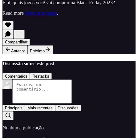
E aí, quais jogos você vai comprar na Black Friday 2023?
Read more
Jornal dos Jogos
.
Compartilhar
Anterior
Próximo
Discussão sobre este post
Comentários
Restacks
Principais
Mais recentes
Discussões
Nenhuma publicação