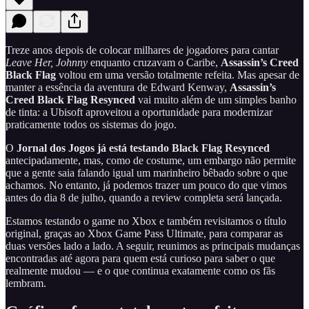
Treze anos depois de colocar milhares de jogadores para cantar
Leave Her, Johnny
enquanto cruzavam o Caribe,
Assassin’s Creed
Black Flag
voltou em uma versão totalmente refeita. Mas apesar de
manter a essência da aventura de Edward Kenway,
Assassin’s
Creed Black Flag Resynced
vai muito além de um simples banho
de tinta: a Ubisoft aproveitou a oportunidade para modernizar
praticamente todos os sistemas do jogo.
O
Jornal dos Jogos
já está testando Black Flag Resynced
antecipadamente, mas, como de costume, um embargo não permite
que a gente saia falando igual um marinheiro bêbado sobre o que
achamos. No entanto, já podemos trazer um pouco do que vimos
antes do dia 8 de julho, quando a review completa será lançada.
Estamos testando o game no Xbox e também revisitamos o título
original, graças ao Xbox Game Pass Ultimate, para comparar as
duas versões lado a lado. A seguir, reunimos as principais mudanças
encontradas até agora para quem está curioso para saber o que
realmente mudou — e o que continua exatamente como os fãs
lembram.