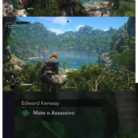
As imagens acima dão uma ideia de o que esperar dos visuais. Os
prints foram capturados logo no começo do jogo, exibindo um
pouco das diferenças entre a versão original, da esquerda, e
Resynced, ambos rodando no Xbox Series X.
Combate está mais rápido e exige mais
atenção
Além do visual, a ação de Resynced está diferente. Quem jogou o
Black Flag original sabe que vencer batalhas normalmente era uma
questão de esperar o contra-ataque aparecer.