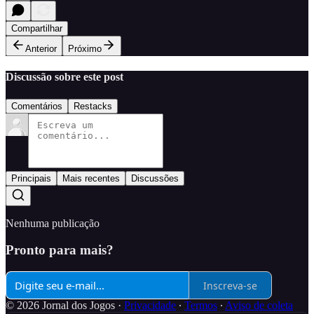
Compartilhar
Anterior
Próximo
Discussão sobre este post
Comentários
Restacks
Principais
Mais recentes
Discussões
Nenhuma publicação
Pronto para mais?
Inscreva-se
© 2026 Jornal dos Jogos
·
Privacidade
∙
Termos
∙
Aviso de coleta