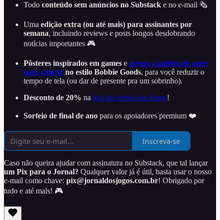
Todo
conteúdo sem anúncios no Substack
e no e-mail 🗞️
Uma
edição extra (ou até mais) para assinantes por
semana
, incluindo reviews e posts longos desdobrando
notícias importantes 🎮
Pôsteres inspirados em games
e
acesso à galeria de artes
para colorir
no estilo Bobbie Goods
, para você reduzir o
tempo de tela (ou dar de presente pra um sobrinho).
Desconto de 20%
na
loja do Jornal dos Jogos
!
Sorteio de final de ano
para os apoiadores premium ❤️
Inscreva-se
Caso não queira ajudar com assinatura no Substack, que tal lançar
um Pix para o Jornal?
Qualquer valor já é útil, basta usar o nosso
e-mail como chave:
pix@jornaldosjogos.com.br
! Obrigado por
tudo e até mais! 🎮