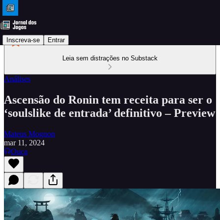
Inscreva-se
Entrar
Leia sem distrações no Substack
Análises
Ascensão do Ronin tem receita para ser o
‘soulslike de entrada’ definitivo – Preview
Mateus Mognon
mar 11, 2024
Ouça