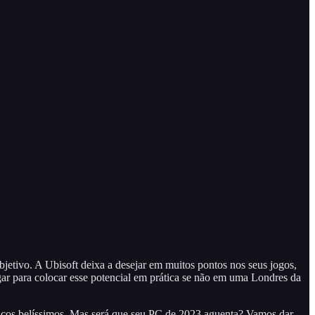
bjetivo. A Ubisoft deixa a desejar em muitos pontos nos seus jogos,
gar para colocar esse potencial em prática se não em uma Londres da
icos belíssimos. Mas será que seu PC de 2023 aguenta? Vamos dar