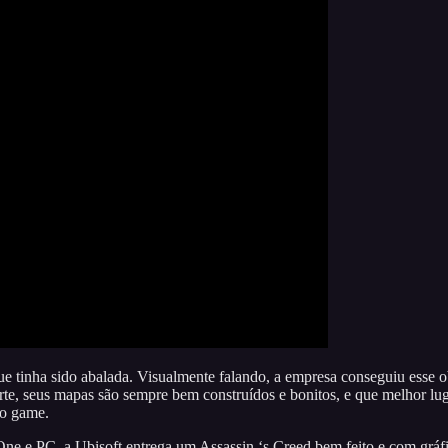
ue tinha sido abalada. Visualmente falando, a empresa conseguiu esse o
arte, seus mapas são sempre bem construídos e bonitos, e que melhor lu
no game.
ne e PC, a Ubisoft entrega um Assassin ‘s Creed bem feito e com gráf