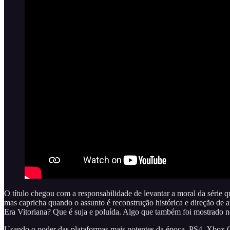
O título chegou com a responsabilidade de levantar a moral da série q
mas capricha quando o assunto é reconstrução histórica e direção de 
Era Vitoriana? Que é suja e poluída. Algo que também foi mostrado 
Usando o poder das plataformas mais potentes da época, PS4, Xbox O