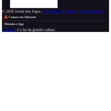
© 2026 Jornal dos Jogos
·
Privacidade
∙
Termos
∙
Aviso de coleta
Comece seu Substack
Obtenha o App
Substack
é o lar da grande cultura