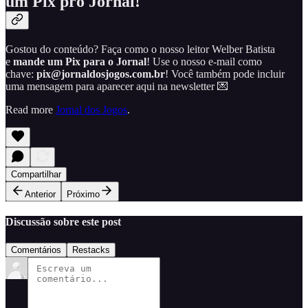
um Pix pro Jornal!
Gostou do conteúdo? Faça como o nosso leitor Welber Batista
e
mande um Pix para o Jornal
! Use o nosso e-mail como
chave:
pix@jornaldosjogos.com.br
! Você também pode incluir
uma mensagem para aparecer aqui na newsletter 💌
Read more
Jornal dos Jogos
.
Compartilhar
Anterior
Próximo
Discussão sobre este post
Comentários
Restacks