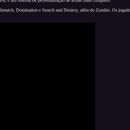
siva, e um sistema de personalização de armas mais completo.
thmatch, Domination e Search and Destroy, além do Zumbis. Os jogado