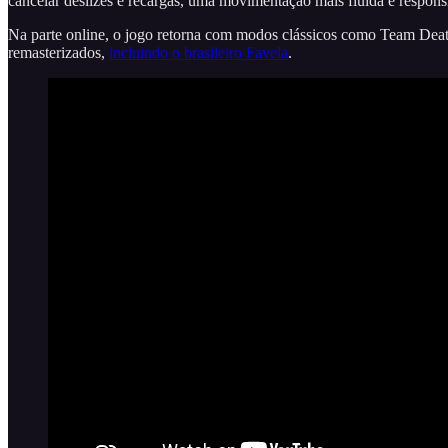
cancelar deslizes e recargas, uma movimentação mais fluida e respon
Na parte online, o jogo retorna com modos clássicos como Team Dea
remasterizados,
incluindo o brasileiro Favela
.