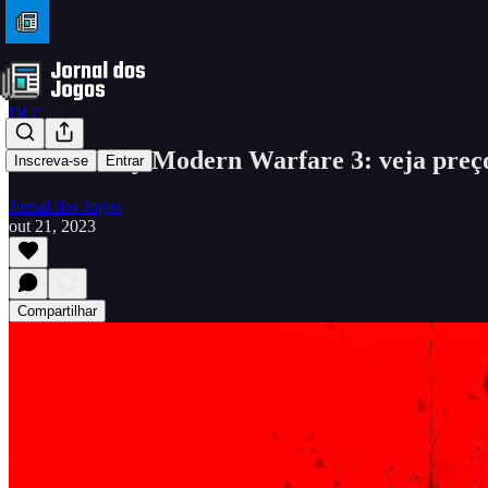
DLC
Call of Duty Modern Warfare 3: veja preço
Inscreva-se
Entrar
Jornal dos Jogos
out 21, 2023
Compartilhar