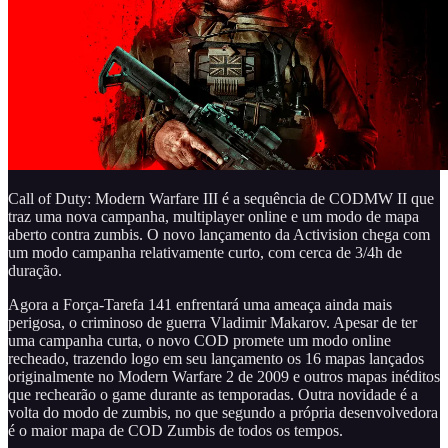
Call of Duty: Modern Warfare III é a sequência de CODMW II que
traz uma nova campanha, multiplayer online e um modo de mapa
aberto contra zumbis. O novo lançamento da Activision chega com
um modo campanha relativamente curto, com cerca de 3/4h de
duração.
Agora a Força-Tarefa 141 enfrentará uma ameaça ainda mais
perigosa, o criminoso de guerra Vladimir Makarov. Apesar de ter
uma campanha curta, o novo COD promete um modo online
recheado, trazendo logo em seu lançamento os 16 mapas lançados
originalmente no Modern Warfare 2 de 2009 e outros mapas inéditos
que rechearão o game durante as temporadas. Outra novidade é a
volta do modo de zumbis, no que segundo a própria desenvolvedora
é o maior mapa de COD Zumbis de todos os tempos.