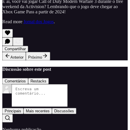
E aí, você vai jogar Call of Duty Modern Warfare 3 durante o free
weekend da Activision? Lembrando que o jogo deve chegar ao
Xbox Game Pass a partir de 2024!
Read more
Jornal dos Jogos
.
Compartilhar
Anterior
Próximo
Discussão sobre este post
Comentários
Restacks
Principais
Mais recentes
Discussões
Nenhuma publicação