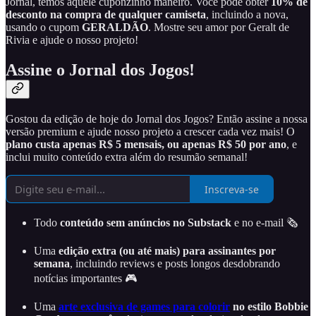
Jornal, temos aquele cuponzinho maneiro. Você pode obter
10% de
desconto na compra de qualquer camiseta
, incluindo a nova,
usando o cupom
GERALDÃO
. Mostre seu amor por Geralt de
Rivia e ajude o nosso projeto!
Assine o Jornal dos Jogos!
Gostou da edição de hoje do Jornal dos Jogos? Então assine a nossa
versão premium e ajude nosso projeto a crescer cada vez mais! O
plano custa apenas R$ 5 mensais, ou apenas R$ 50 por ano
, e
inclui muito conteúdo extra além do resumão semanal!
Inscreva-se
Todo
conteúdo sem anúncios no Substack
e no e-mail 🗞️
Uma
edição extra (ou até mais) para assinantes por
semana
, incluindo reviews e posts longos desdobrando
notícias importantes 🎮
Uma
arte exclusiva de games para colorir
no estilo Bobbie