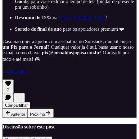
Goods
, para você reduzir o tempo de tela (ou dar de presente
pra um sobrinho)
Desconto de 15%
na
loja do Jornal dos Jogos
!
Sorteio de final de ano
para os apoiadores premium ❤️
Caso não queira ajudar com assinatura no Substack, que tal lançar
um Pix para o Jornal?
Qualquer valor já é útil, basta usar o nosso
e-mail como chave:
pix@jornaldosjogos.com.br
! Obrigado por
tudo e até mais! 🎮
Compartilhar
2
Compartilhar
Anterior
Próximo
Discussão sobre este post