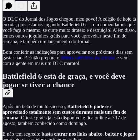
O DLC do Jornal dos Jogos chegou, meu povo! A edição de hoje tá
enxuta, pois estamos jogando Battlefield 6 — e recomendamos que
você faça o mesmo, se curte muito tiroteio e destruição! Além disso,
temos outros joguinhos grátis para você aproveitar neste fim de
semana, e também um lançamento do Jornal.
Bora conferir as indicações para aproveitar nos próximos dias sem
gastar nada? Então prepara o
último cafézinho da semana
e vem
com a gente em mais um DLC maroto!
Battlefield 6 está de graça, e você deve
jogar se tiver a chance
Após um beta de muito sucesso,
Battlefield 6 pode ser
aproveitado totalmente sem custos durante mais um fim de
semana
. O teste grátis já está disponível e fica online até 17 de
agosto, também conhecido como domingo.
E não tem segredo:
basta entrar nos links abaixo
,
baixar e jogar
enquanto os servidores estiverem online.