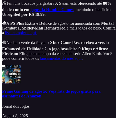
💰Tem uns trocados pra gastar? A Steam está oferecendo até
80%
de desconto em
jogos da Humble Games
, incluindo o brasileiro
Unsighted por R$ 19,99.
🔵A
PS Plus Extra e Deluxe
de agosto foi anunciada com
Mortal
Kombat 1, Spider-Man Remastered
e mais jogos de peso. Confira
a
lista completa aqui.
🟢No lado verde da força, o
Xbox Game Pass
recebeu a versão
Enhanced de Hellblade 2, o jogo brasileiro 9 Kings e Aliens:
Fireteam Elite
, bem a tempo da estreia da série Alien Earth. Você
pode conferir todos os
lançamentos do mês aqui
.
Prime Gaming de agosto: Veja lista de jogos grátis para
assinantes da Amazon
Jornal dos Jogos
·
August 8, 2025