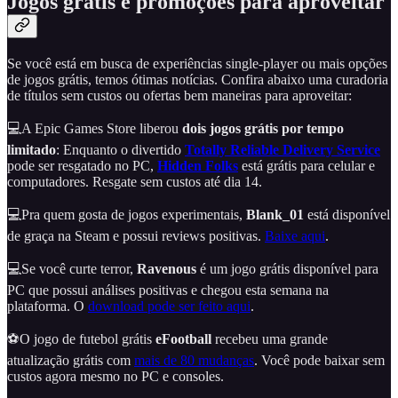
Jogos grátis e promoções para aproveitar
Se você está em busca de experiências single-player ou mais opções
de jogos grátis, temos ótimas notícias. Confira abaixo uma curadoria
de títulos sem custos ou ofertas bem maneiras para aproveitar:
💻A Epic Games Store liberou
dois jogos grátis por tempo
limitado
: Enquanto o divertido
Totally Reliable Delivery Service
pode ser resgatado no PC,
Hidden Folks
está grátis para celular e
computadores. Resgate sem custos até dia 14.
💻Pra quem gosta de jogos experimentais,
Blank_01
está disponível
de graça na Steam e possui reviews positivas.
Baixe aqui
.
💻Se você curte terror,
Ravenous
é um jogo grátis disponível para
PC que possui análises positivas e chegou esta semana na
plataforma. O
download pode ser feito aqui
.
⚽O jogo de futebol grátis
eFootball
recebeu uma grande
atualização grátis com
mais de 80 mudanças
. Você pode baixar sem
custos agora mesmo no PC e consoles.