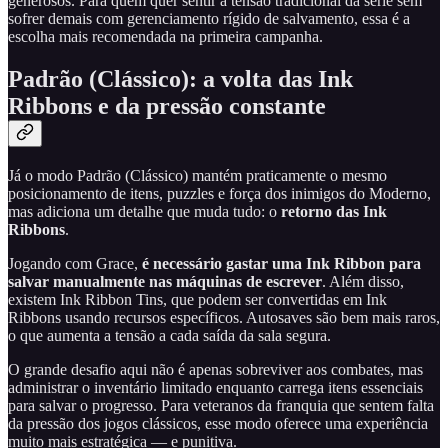
generosos. Para quem quer sentir a tensão tradicional da série sem
sofrer demais com gerenciamento rígido de salvamento, essa é a
escolha mais recomendada na primeira campanha.
Padrão (Clássico): a volta das Ink
Ribbons e da pressão constante
Já o modo Padrão (Clássico) mantém praticamente o mesmo
posicionamento de itens, puzzles e força dos inimigos do Moderno,
mas adiciona um detalhe que muda tudo: o
retorno das Ink
Ribbons
.
Jogando com Grace,
é necessário gastar uma Ink Ribbon para
salvar manualmente nas máquinas de escrever
. Além disso,
existem Ink Ribbon Tins, que podem ser convertidas em Ink
Ribbons usando recursos específicos. Autosaves são bem mais raros,
o que aumenta a tensão a cada saída da sala segura.
O grande desafio aqui não é apenas sobreviver aos combates, mas
administrar o inventário limitado enquanto carrega itens essenciais
para salvar o progresso. Para veteranos da franquia que sentem falta
da pressão dos jogos clássicos, esse modo oferece uma experiência
muito mais estratégica — e punitiva.