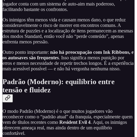
jogador conta com um sistema de auto-aim mais poderoso,
facilitando bastante os confrontos.
Os inimigos têm menos vida e causam menos dano, o que reduz
consideravelmente o risco de morrer em encontros comuns. A
estrutura de puzzles e a localização de itens permanecem as mesmas
dos modos Standard, então você não “perde conteúdo”, apenas
enfrenta menos pressão.
Outro ponto importante:
não há preocupação com Ink Ribbons, e
os autosaves são frequentes
. Isso significa menos punição por
erros e menos necessidade de repetir trechos longos. É a experiência
mais acessível possível — e não há vergonha nenhuma nisso.
Padrão (Moderno): equilíbrio entre
tensão e fluidez
O modo Padrão (Moderno) é o que muitos jogadores vão
reconhecer como o “padrão atual” da franquia, especialmente quem
vem de títulos recentes como
Resident Evil 4
. Aqui, os inimigos
oferecem ameaça real, mas ainda dentro de um equilíbrio
confortável.