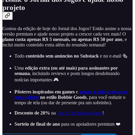
projeto
Gostou da edição de hoje do Jornal dos Jogos? Então assine a nossa
versão premium e ajude nosso projeto a crescer cada vez mais! O
plano custa apenas R$ 5 mensais, ou apenas R$ 50 por ano
, e
inclui muito conteúdo extra além do resumão semanal!
Todo
conteúdo sem anúncios no Substack
e no e-mail 🗞️
Uma
edição extra (ou até mais) para assinantes por
semana
, incluindo reviews e posts longos desdobrando
notícias importantes 🎮
Pôsteres inspirados em games
e
acesso à galeria de artes
para colorir
no estilo Bobbie Goods
, para você reduzir o
tempo de tela (ou dar de presente pra um sobrinho).
Desconto de 20%
na
loja do Jornal dos Jogos
!
Sorteio de final de ano
para os apoiadores premium ❤️