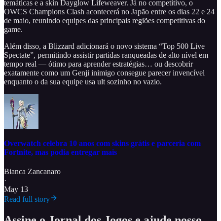
temáticas e a skin Dayglow Lifeweaver. Já no competitivo, o
OWCS Champions Clash acontecerá no Japão entre os dias 22 e 24
de maio, reunindo equipes das principais regiões competitivas do
game.
Além disso, a Blizzard adicionará o novo sistema “Top 500 Live
Spectate”, permitindo assistir partidas ranqueadas de alto nível em
tempo real — ótimo para aprender estratégias… ou descobrir
exatamente como um Genji inimigo consegue parecer invencível
enquanto o da sua equipe usa ult sozinho no vazio.
Overwatch celebra 10 anos com skins grátis e parceria com
Fortnite, mas podia entregar mais
Bianca Zancanaro
·
May 13
Read full story
Assine o Jornal dos Jogos e ajude nosso