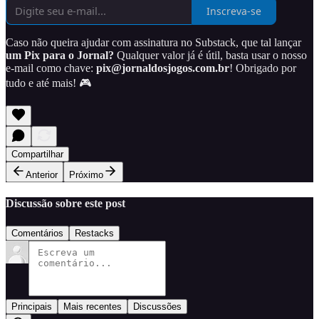
Inscreva-se
Caso não queira ajudar com assinatura no Substack, que tal lançar
um Pix para o Jornal?
Qualquer valor já é útil, basta usar o nosso
e-mail como chave:
pix@jornaldosjogos.com.br
! Obrigado por
tudo e até mais! 🎮
Compartilhar
Anterior
Próximo
Discussão sobre este post
Comentários
Restacks
Principais
Mais recentes
Discussões