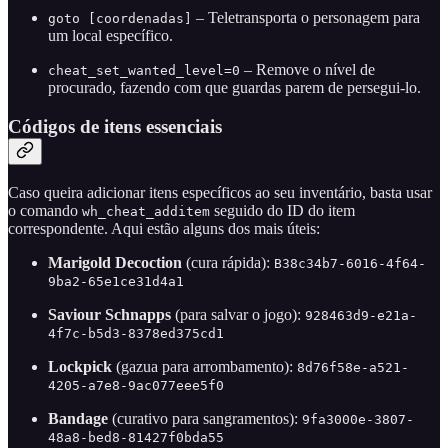
– Teletransporta o personagem para
goto [coordenadas]
um local específico.
– Remove o nível de
cheat_set_wanted_level=0
procurado, fazendo com que guardas parem de persegui-lo.
Códigos de itens essenciais
Caso queira adicionar itens específicos ao seu inventário, basta usar
o comando
seguido do ID do item
wh_cheat_additem
correspondente. Aqui estão alguns dos mais úteis:
Marigold Decoction
(cura rápida):
B38c34b7-6016-4f64-
9ba2-65e1ce31d4a1
Saviour Schnapps
(para salvar o jogo):
928463d9-e21a-
4f7c-b5d3-8378ed375cd1
Lockpick
(gazua para arrombamento):
8d76f58e-a521-
4205-a7e8-9ac077eee5f0
Bandage
(curativo para sangramentos):
9fa3000e-3807-
48a8-bed8-81427f0bda55