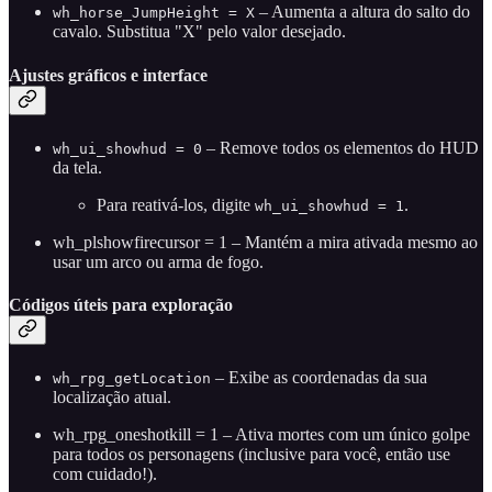
– Aumenta a altura do salto do
wh_horse_JumpHeight = X
cavalo. Substitua "X" pelo valor desejado.
Ajustes gráficos e interface
– Remove todos os elementos do HUD
wh_ui_showhud = 0
da tela.
Para reativá-los, digite
.
wh_ui_showhud = 1
wh_plshowfirecursor = 1 – Mantém a mira ativada mesmo ao
usar um arco ou arma de fogo.
Códigos úteis para exploração
– Exibe as coordenadas da sua
wh_rpg_getLocation
localização atual.
wh_rpg_oneshotkill = 1 – Ativa mortes com um único golpe
para todos os personagens (inclusive para você, então use
com cuidado!).