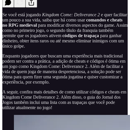
Se você está jogando
Kingdom Come: Deliverance 2
e quer facilitar
um pouco a sua vida, saiba que há como usar
comandos e cheats
no RPG medieval
para modificar diversos aspectos do game. Assim
como no primeiro jogo, o segundo título da franquia também
permite que os jogadores ativem
códigos de trapaça
para ganhar
dinheiro, obter itens raros ou até mesmo eliminar inimigos com um
único golpe.
Enquanto jogadores que buscam uma experiência mais tradicional
podem ser contra a prática, a adição de cheats e códigos é ótima em
um jogo como Kingdom Come: Deliverance 2. Além de facilitar a
vida de quem joga de maneira despretenciosa, a solução pode ser
ótima para quem fizer uma segunda jogatina e quiser customizar a
experiência, por exemplo.
A seguir, confira mais detalhes de como utilizar códigos e cheats em
Kingdom Come Deliverance 2. Além disso, o guia do Jornal dos
Jogos também inclui uma lista com as trapaças que você pode
utilizar atualmente no jogo!