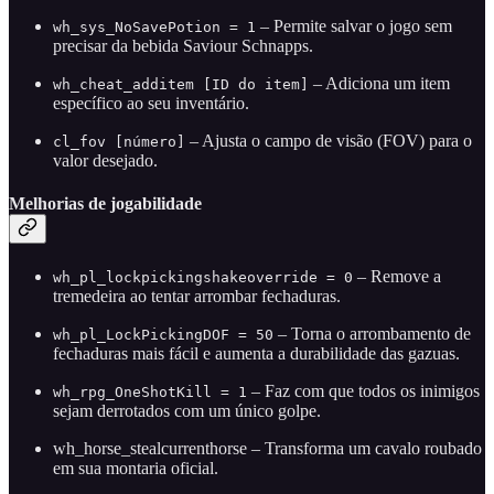
– Permite salvar o jogo sem
wh_sys_NoSavePotion = 1
precisar da bebida Saviour Schnapps.
– Adiciona um item
wh_cheat_additem [ID do item]
específico ao seu inventário.
– Ajusta o campo de visão (FOV) para o
cl_fov [número]
valor desejado.
Melhorias de jogabilidade
– Remove a
wh_pl_lockpickingshakeoverride = 0
tremedeira ao tentar arrombar fechaduras.
– Torna o arrombamento de
wh_pl_LockPickingDOF = 50
fechaduras mais fácil e aumenta a durabilidade das gazuas.
– Faz com que todos os inimigos
wh_rpg_OneShotKill = 1
sejam derrotados com um único golpe.
wh_horse_stealcurrenthorse – Transforma um cavalo roubado
em sua montaria oficial.