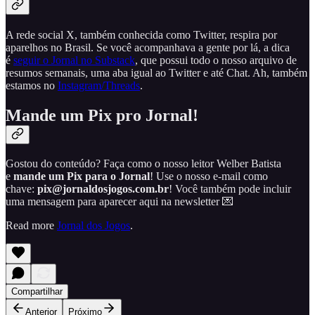
A rede social X, também conhecida como Twitter, respira por
aparelhos no Brasil. Se você acompanhava a gente por lá, a dica
é
seguir o Jornal no Substack
, que possui todo o nosso arquivo de
resumos semanais, uma aba igual ao Twitter e até Chat. Ah, também
estamos no
Instagram/Threads
.
Mande um Pix pro Jornal!
Gostou do conteúdo? Faça como o nosso leitor Welber Batista
e
mande um Pix para o Jornal
! Use o nosso e-mail como
chave:
pix@jornaldosjogos.com.br
! Você também pode incluir
uma mensagem para aparecer aqui na newsletter 💌
Read more
Jornal dos Jogos
.
Compartilhar
Anterior
Próximo