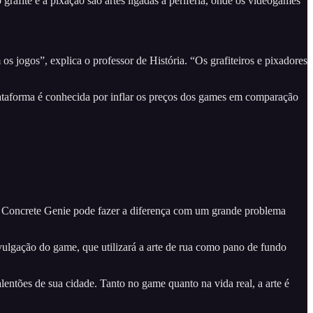
grafite e a pixação são artes ligadas a periferia, onde os videogames
s jogos”, explica o professor de História. “Os grafiteiros e pixadores
ataforma é conhecida por inflar os preços dos games em comparação
po, Concrete Genie pode fazer a diferença com um grande problema
ivulgação do game, que utilizará a arte de rua como pano de fundo
lentões de sua cidade. Tanto no game quanto na vida real, a arte é