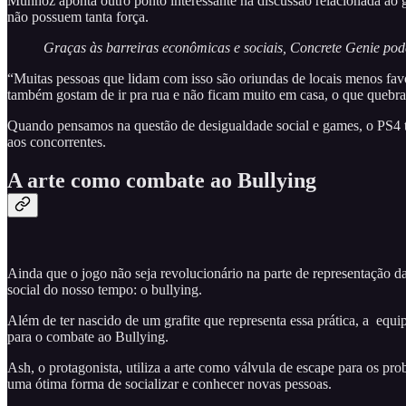
Munhoz aponta outro ponto interessante na discussão relacionada ao gam
não possuem tanta força.
Graças às barreiras econômicas e sociais, Concrete Genie pod
“Muitas pessoas que lidam com isso são oriundas de locais menos favor
também gostam de ir pra rua e não ficam muito em casa, o que quebr
Quando pensamos na questão de desigualdade social e games, o PS4 t
aos concorrentes.
A arte como combate ao Bullying
Ainda que o jogo não seja revolucionário na parte de representação 
social do nosso tempo: o bullying.
Além de ter nascido de um grafite que representa essa prática, a equ
para o combate ao Bullying.
Ash, o protagonista, utiliza a arte como válvula de escape para os pr
uma ótima forma de socializar e conhecer novas pessoas.