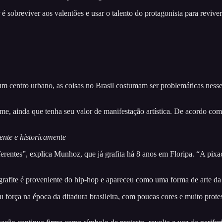
 é sobreviver aos valentões e usar o talento do protagonista para revive
 e um centro urbano, as coisas no Brasil costumam ser problemáticas ne
ime, ainda que tenha seu valor de manifestação artística. De acordo com
ente e historicamente
erentes”, explica Munhoz, que já grafita há 8 anos em Floripa. “A pixaç
 O grafite é proveniente do hip-hop e apareceu como uma forma de arte 
rça na época da ditadura brasileira, com poucas cores e muito protest