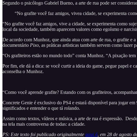
Segundo o psicólogo Gabriel Bueno, a arte de rua pode ser considerada
“No grafite você faz amigos, vivea cidade, se experimenta como
“No grafite você faz amigos, vive a cidade, se experimenta como suj
local da sociedade, também aparecem valores como egoísmo e narcis
De acordo com Munhoz, que ainda atua com arte de rua, o grafite e a
documentário
Pixo
, as práticas artísticas também servem como lazer pa
“Os grafiteiros estão no mundo todo” conta Munhoz. “A pixação tem um
Por fim, ele dá a dica: se você curtir a ideia do game, pegue papel e ca
aconselha o Munhoz.
“Como você aprende grafite? Estando com os grafiteiros, acompanhand
Concrete Genie é exclusivo do PS4 e estará disponível para jogar em 9 
significados e entender o que tá rolando.
Assim como textos, vídeos e música, a arte de rua é expressão. Des
na tela mais controversa de todas: a cidade.
PS: Este texto foi publicado originalmente
aqui ó
, em 28 de agosto 