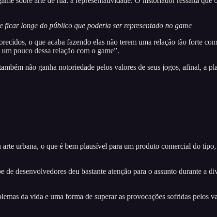
e sobre arte de rua: a representatividade. O historiador ressalta que o 
e ficar longe do público que poderia ser representado no game
ecidos, o que acaba fazendo elas não terem uma relação tão forte com o
a um pouco dessa relação com o game”.
ambém não ganha notoriedade pelos valores de seus jogos, afinal, a pl
da arte urbana, o que é bem plausível para um produto comercial do ti
ipe de desenvolvedores deu bastante atenção para o assunto durante a d
oblemas da vida e uma forma de superar as provocações sofridas pelos va