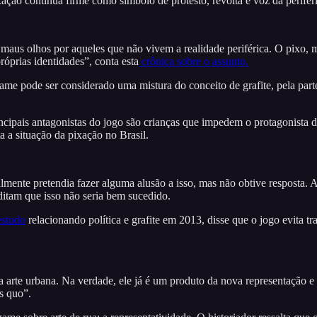
xação continua firme como símbolo de protesto, revolta e voz da periferi
maus olhos por aqueles que não vivem a realidade periférica. O pixo, 
óprias identidades”, conta esta
crônica sobre o assunto.
ame pode ser considerado uma mistura do conceito de grafite, pela part
incipais antagonistas do jogo são crianças que impedem o protagonista d
a a situação da pixação no Brasil.
almente pretendia fazer alguma alusão a isso, mas não obtive resposta
ditam que isso não seria bem sucedido.
estudo
relacionando política e grafite em 2013, disse que o jogo evita tr
a arte urbana. Na verdade, ele já é um produto da nova representação e 
s quo”.