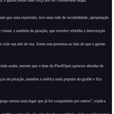
a, e ganha ainda mais força por ser considerada ilegal.
mais que uma expressão, tece uma rede de sociabilidade, apropriação
e visual, e também da pixação, que envolve rebeldia e intervenção
e criar sua arte de rua. Some esta premissa ao fato de que o garoto
. Ainda assim, mesmo que o time da PixelOpus quisesse abordar de
aços da pixação, mantém a estética mais popular do grafite e fica
pega carona num lugar que já foi conquistado por outros”, explica