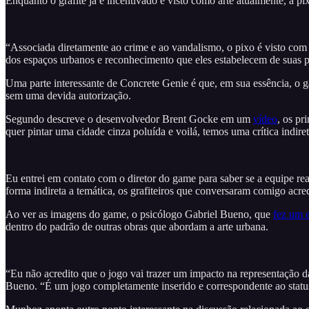
Enquanto o grafite já é incentivado e visto como arte atualmente, a pi
“Associada diretamente ao crime e ao vandalismo, o pixo é visto com 
dos espaços urbanos e reconhecimento que eles estabelecem de suas pr
Uma parte interessante de Concrete Genie é que, em sua essência, o g
sem uma devida autorização.
Segundo descreve o desenvolvedor Brent Gocke em um
vídeo
, os pr
quer pintar uma cidade cinza poluída e voilá, temos uma crítica indiret
Eu entrei em contato com o diretor do game para saber se a equipe re
forma indireta a temática, os grafiteiros que conversaram comigo acre
Ao ver as imagens do game, o psicólogo Gabriel Bueno, que
fez um 
dentro do padrão de outras obras que abordam a arte urbana.
“Eu não acredito que o jogo vai trazer um impacto na representação d
Bueno. “É um jogo completamente inserido e correspondente ao statu