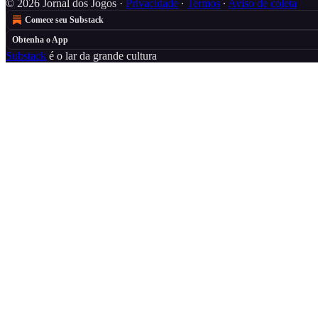
© 2026 Jornal dos Jogos
·
Privacidade
∙
Termos
∙
Aviso de coleta
Comece seu Substack
Obtenha o App
Substack
é o lar da grande cultura