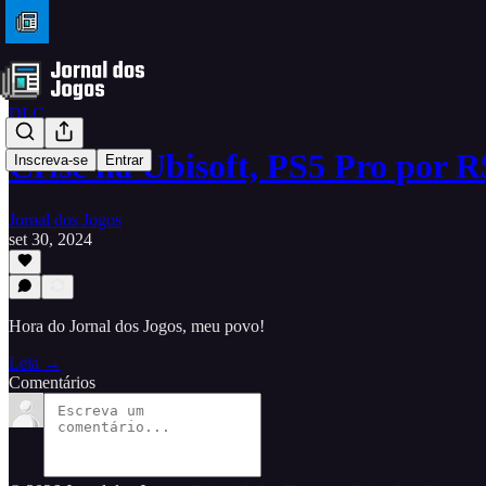
DLC
Crise na Ubisoft, PS5 Pro por 
Inscreva-se
Entrar
Jornal dos Jogos
set 30, 2024
Hora do Jornal dos Jogos, meu povo!
Leia →
Comentários