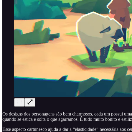
Os designs dos personagens são bem charmosos, cada um possui uma sil
quando se estica e solta o que agarramos. É tudo muito bonito e est
Esse aspecto cartunesco ajuda a dar a “elasticidade” necessária aos c