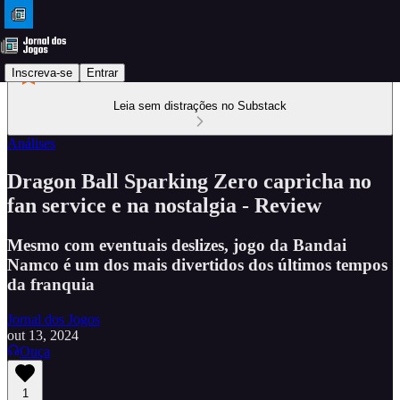
Inscreva-se
Entrar
Leia sem distrações no Substack
Análises
Dragon Ball Sparking Zero capricha no
fan service e na nostalgia - Review
Mesmo com eventuais deslizes, jogo da Bandai
Namco é um dos mais divertidos dos últimos tempos
da franquia
Jornal dos Jogos
out 13, 2024
Ouça
1