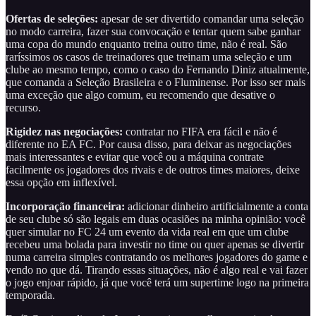
Ofertas de seleções:
apesar de ser divertido comandar uma seleção
no modo carreira, fazer sua convocação e tentar quem sabe ganhar
uma copa do mundo enquanto treina outro time, não é real. São
raríssimos os casos de treinadores que treinam uma seleção e um
clube ao mesmo tempo, como o caso do Fernando Diniz atualmente,
que comanda a Seleção Brasileira e o Fluminense. Por isso ser mais
uma exceção que algo comum, eu recomendo que desative o
recurso.
Rigidez nas negociações:
contratar no FIFA era fácil e não é
diferente no EA FC. Por causa disso, para deixar as negociações
mais interessantes e evitar que você ou a máquina contrate
facilmente os jogadores dos rivais e de outros times maiores, deixe
essa opção em inflexível.
Incorporação financeira:
adicionar dinheiro artificialmente a conta
de seu clube só são legais em duas ocasiões na minha opinião: você
quer simular no FC 24 um evento da vida real em que um clube
recebeu uma bolada para investir no time ou quer apenas se divertir
numa carreira simples contratando os melhores jogadores do game e
vendo no que dá. Tirando essas situações, não é algo real e vai fazer
o jogo enjoar rápido, já que você terá um supertime logo na primeira
temporada.