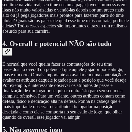
seu time na vida real, seu time costuma pagar jovens promessas em
ligas não muito valorizadas e vendê-las depois por um preço mais
alto ou já pega jogadores mais prontos para fazerem parte do time
titular? Quais são os países de qual esse time mais contrata, perfis de
atletas? Todos esses aspectos são importantes e trazem um realismo
absurdo para sua carreira.
4.
Overall e potencial NÃO são tudo
É normal que você queira fazer as contratações do seu time
baseados no overall ou potencial que aquele jogador pode atingir,
mas é um erro. O mais importante ao avaliar em uma contratação é
avaliar os atributos daquele jogador para a posição que você deseja.
Por exemplo, é interessante observar os atributos de passe e
finalização de um jogador se quiser contratá-lo para seu seu meia
campista ofensivo. Para um volante, outros atributos contam como
defesa, físico e dedicação alta na defesa. Ponha na cabeça que é
mais importante observar os atributos do jogador na posição
desejada e como ele se comporta no seu estilo de jogo, que olhar
quando de overall esse jogador vai atingir.
5.
Não
spamme
jogo