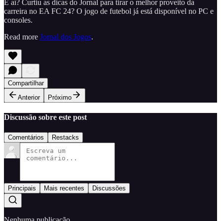
E aí? Curtiu as dicas do Jornal para tirar o melhor proveito da
carreira no EA FC 24? O jogo de futebol já está disponível no PC e
consoles.
Read more
Jornal dos Jogos
.
Compartilhar
Anterior
Próximo
Discussão sobre este post
Comentários
Restacks
Principais
Mais recentes
Discussões
Nenhuma publicação