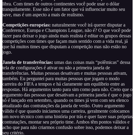
libra. Com times de outros continentes você pode usar o dólar
tranquilamente. Esse não é um fator que vá influenciar muito seu
save, mas é um aspecto a mais de realismo.
Competições europeias:
naturalmente você irá querer disputar a
Conference, Europa e Champions League, não é? O que você pode
fazer para deixar o jogo ainda mais realista é editar os grupos dessas
competições com times que façam mais sentido com a vida real, já
que há muitos times que disputam a competição mas não estão no
jogo.
Janela de transferências:
umas das coisas mais “polêmicas” dessa
tela de configurações é ativar ou não a primeira janela de
transferências. Muitas pessoas desativam e muitas pessoas ativam,
também. Eu perguntei para muitas pessoas que jogam o modo
carreira do FIFA a tempos e há claramente um equilíbrio entre as
respostas. Há argumentos tanto para sim como para não. Creio que o
argumento das pessoas que desativam a primeira janela é que o jogo
só é lançado em setembro, quando os times já vem com seu elenco
atualizado das contratações da janela de verão. Outro argumento
válido é que quando iniciamos uma carreira, geralmente colocamos
um novo técnico com uma história por trás e quer fazer suas próprias
contratações, montar seu próprio time. Ambos têm pontos válidos e
acho que para não criarmos confusão sobre isso, podemos deixar a
seu critério.