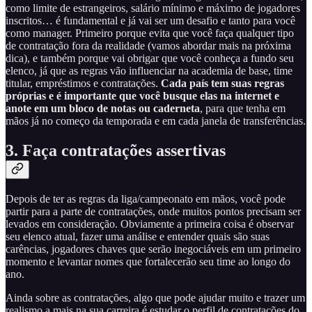
como limite de estrangeiros, salário mínimo e máximo de jogadores
inscritos… é fundamental e já vai ser um desafio e tanto para você
como manager. Primeiro porque evita que você faça qualquer tipo
de contratação fora da realidade (vamos abordar mais na próxima
dica), e também porque vai obrigar que você conheça a fundo seu
elenco, já que as regras vão influenciar na academia de base, time
titular, empréstimos e contratações.
Cada país tem suas regras
próprias e é importante que você busque elas na internet e
anote em um bloco de notas ou caderneta
, para que tenha em
mãos já no começo da temporada e em cada janela de transferências.
3.
Faça contratações assertivas
Depois de ter as regras da liga/campeonato em mãos, você pode
partir para a parte de contratações, onde muitos pontos precisam ser
levados em consideração. Obviamente a primeira coisa é observar
seu elenco atual, fazer uma análise e entender quais são suas
carências, jogadores chaves que serão inegociáveis em um primeiro
momento e levantar nomes que fortalecerão seu time ao longo do
ano.
Ainda sobre as contratações, algo que pode ajudar muito e trazer um
realismo a mais na sua carreira é estudar o perfil de contratações do