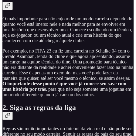
O mais importante para não enjoar de um modo carreira depende do
quanto você está imerso nele e nada melhor para se envolver em
uma história que desenvolver uma. Comece escolhendo um técnico,
seja ex-jogador, ou um técnico atual e crie uma história do que
aconteceu com ele até chegar àquele clube.
Por exemplo, no FIFA 23 eu fiz uma carreira no Schalke 04 com o
Gerald Asamoah, lenda do clube e que agora aposentando, assume
um cargo na equipe técnica do time. Uma promoção para técnico
não era distante da realidade e achei conveniente fazer isso na minha
carreira. Esse é apenas um exemplo, mas você pode fazer da
maneira que quiser, até ser você mesmo o técnico, se assim desejar.
O importante desse ponto é que você já comece seu save com
uma história por trás
, para que não seja somente uma jogatina em
um modo diferente quando já cansou dos outros.
2.
Siga as regras da liga
Regras são muito importantes no futebol da vida real e não pode ser
diferente no seu modo carreira. Seguir as regras do país do seu time,