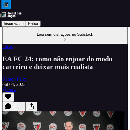
Inscreva-se
Entrar
Leia sem distrações no Substack
Dicas
EA FC 24: como não enjoar do modo
carreira e deixar mais realista
Ramon Félix
out 04, 2023
Ouça