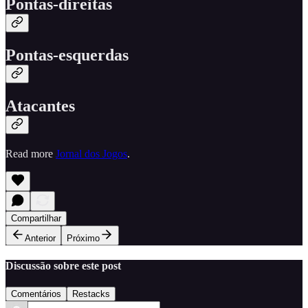
Pontas-direitas
Pontas-esquerdas
Atacantes
Read more
Jornal dos Jogos
.
Compartilhar
Anterior
Próximo
Discussão sobre este post
Comentários
Restacks