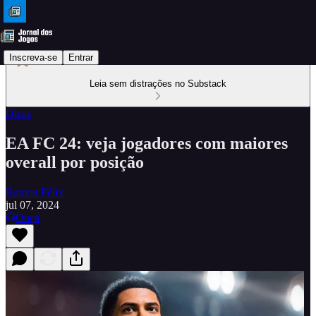
Inscreva-se
Entrar
Leia sem distrações no Substack
Dicas
EA FC 24: veja jogadores com maiores
overall por posição
Ramon Félix
jul 07, 2024
Ouça