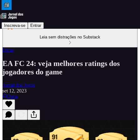
Inscreva-se
Entrar
Leia sem distrações no Substack
Dicas
EA FC 24: veja melhores ratings dos
jogadores do game
Jornal dos Jogos
set 12, 2023
Ouça