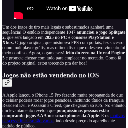
Um dos jogos de tiro mais legais e subestimados ganhará uma
sequência! O estúdio independente 1047
anunciou o jogo Splitgate
2,
que será lançado em
2025 no PC e consoles PlayStation e
Xbox
. O jogo original, que misturava FPS com portais, fez sucesso
como multiplayer grátis, mas o time disse que o desenvolvimento foi
meio confuso. Agora, o game
será feito do zero na Unreal Engine
5
e promete chegar com tudo para emplacar no mercado. Como fã
do projeto original, estou torcendo pra dar boa!
Jogos não estão vendendo no iOS
A Apple lançou o iPhone 15 Pro fazendo muita propaganda de que
o celular poderia rodar jogos pesadões, incluindo títulos da franquia
Resident Evil e Assassin’s Creed, que chegaram ao iOS. No entanto,
um levantamento revelou que
pouquíssimas pessoas estão
comprando jogos AAA nos smartphones da Apple
. E os
motivos
para esse fracasso são vários
, indo desde preço do aparelho até
padrão de público.