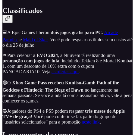
Classificados
💻A Epic Games liberou
dois jogos grátis para PC
:
Arcade
Paradise
e
Maid of Sker
. Você pode resgatar os títulos sem custos até
o dia 25 de julho.
👊Para celebrar a
EVO 2024
, a Nuuvem tá realizando uma
promoção com jogos de luta
, incluindo Tekken 8 e Mortal Kombat
1, com um desconto de 10% extra com o cupom
PANCADARIA10. Veja
as ofertas aqui
.
🟢O
Xbox Game Pass recebeu Kunitsu-Gami: Path of the
Goddess e Flintlock: The Siege of Dawn
no lançamento na
semana passada. Se você ainda tá com a assinatura ativa, vale a pena
conhecer os games.
🔵Jogadores do PS4 e PS5 podem resgatar
três meses de Apple
TV+ de graça
! Você pode conferir se faz parte do grupo de
“usuários selecionados” para a promoção
neste link
.
Lançamentos da semana