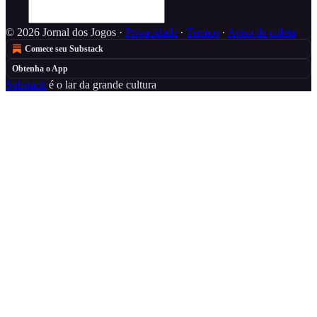
© 2026 Jornal dos Jogos
·
Privacidade
∙
Termos
∙
Aviso de coleta
Comece seu Substack
Obtenha o App
Substack
é o lar da grande cultura