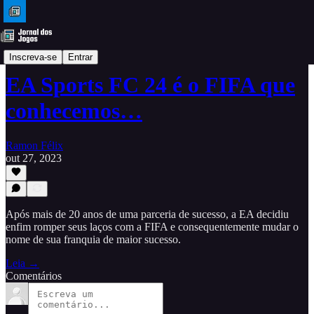
Análises
Inscreva-se
Entrar
EA Sports FC 24 é o FIFA que
conhecemos…
Ramon Félix
out 27, 2023
Após mais de 20 anos de uma parceria de sucesso, a EA decidiu
enfim romper seus laços com a FIFA e consequentemente mudar o
nome de sua franquia de maior sucesso.
Leia →
Comentários