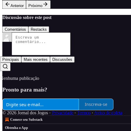
Anterior
Próximo
Discussão sobre este post
Comentários
Restacks
Principais
Mais recentes
Discussões
Nenhuma publicação
Pronto para mais?
Inscreva-se
© 2026 Jornal dos Jogos
·
Privacidade
∙
Termos
∙
Aviso de coleta
Comece seu Substack
Obtenha o App