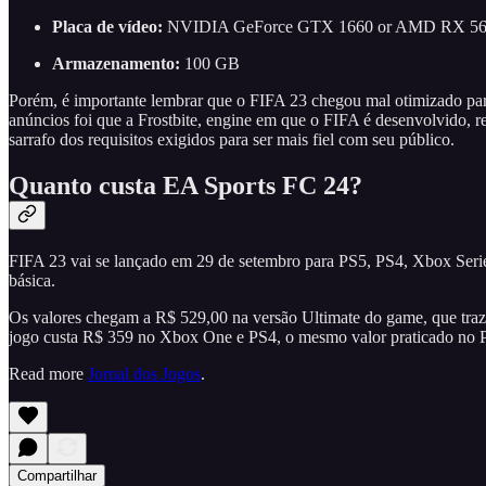
Placa de vídeo:
NVIDIA GeForce GTX 1660 or AMD RX 5
Armazenamento:
100 GB
Porém, é importante lembrar que o FIFA 23 chegou mal otimizado pa
anúncios foi que a Frostbite, engine em que o FIFA é desenvolvido,
sarrafo dos requisitos exigidos para ser mais fiel com seu público.
Quanto custa EA Sports FC 24?
FIFA 23 vai se lançado em 29 de setembro para PS5, PS4, Xbox Seri
básica.
Os valores chegam a R$ 529,00 na versão Ultimate do game, que traz c
jogo custa R$ 359 no Xbox One e PS4, o mesmo valor praticado no 
Read more
Jornal dos Jogos
.
Compartilhar