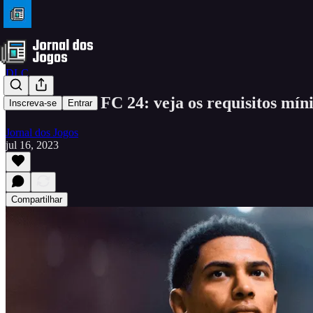
DLC
EA SPORTS FC 24: veja os requisitos mín
Inscreva-se
Entrar
Jornal dos Jogos
jul 16, 2023
Compartilhar