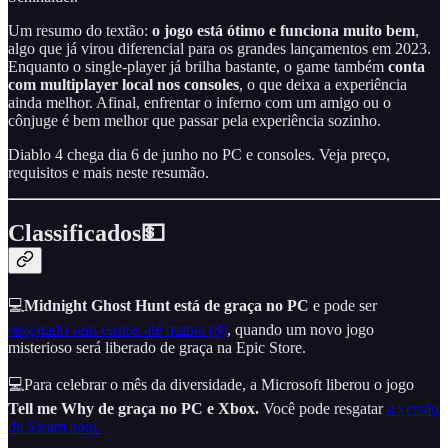
Um resumo do textão:
o jogo está ótimo e funciona muito bem
,
algo que já virou diferencial para os grandes lançamentos em 2023.
Enquanto o single-player já brilha bastante, o game também
conta
com multiplayer local nos consoles
, o que deixa a experiência
ainda melhor. Afinal, enfrentar o inferno com um amigo ou o
cônjuge é bem melhor que passar pela experiência sozinho.
Diablo 4 chega dia 6 de junho no PC e consoles. Veja preço,
requisitos e mais neste resumão.
Classificados💵
💻
Midnight Ghost Hunt
está de graça no PC
e pode ser
resgatado sem custos até quinta (8)
, quando um novo jogo
misterioso será liberado de graça na Epic Store.
💻Para celebrar o mês da diversidade, a Microsoft liberou o jogo
Tell me Why de graça no PC e Xbox.
Você pode resgatar
a versão
da Steam aqui.