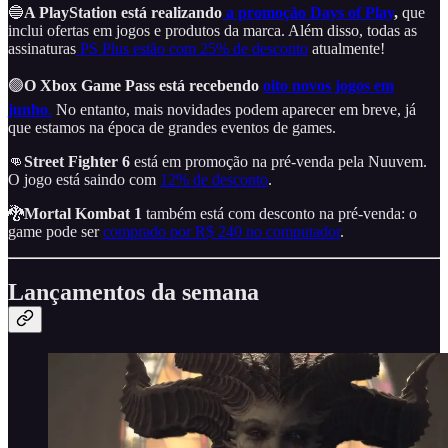
🔵
A PlayStation está realizando
a promoção Days of Play
,
que
inclui ofertas em jogos e produtos da marca. Além disso, todas as
assinaturas
PS Plus estão com 25% de desconto
atualmente!
🟢
O Xbox Game Pass está recebendo
oito novos jogos em
junho
.
No entanto, mais novidades podem aparecer em breve, já
que estamos na época de grandes eventos de games.
👊
Street Fighter 6
está em promoção na pré-venda pela Nuuvem.
O jogo está saindo com
12% de desconto
.
🐉
Mortal Kombat 1
também está com desconto na pré-venda: o
game pode ser
comprado por R$ 240 no computador
.
Lançamentos da semana