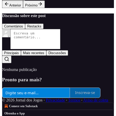
Anterior
Próximo
Discussão sobre este post
Comentários
Restacks
Principais
Mais recentes
Discussões
Nenhuma publicação
Pronto para mais?
Inscreva-se
© 2026 Jornal dos Jogos
·
Privacidade
∙
Termos
∙
Aviso de coleta
Comece seu Substack
Obtenha o App