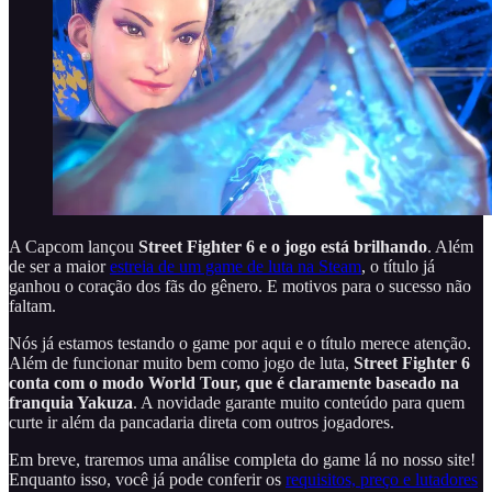
A Capcom lançou
Street Fighter 6 e o jogo está brilhando
. Além
de ser a maior
estreia de um game de luta na Steam
, o título já
ganhou o coração dos fãs do gênero. E motivos para o sucesso não
faltam.
Nós já estamos testando o game por aqui e o título merece atenção.
Além de funcionar muito bem como jogo de luta,
Street Fighter 6
conta com o modo World Tour, que é claramente baseado na
franquia Yakuza
. A novidade garante muito conteúdo para quem
curte ir além da pancadaria direta com outros jogadores.
Em breve, traremos uma análise completa do game lá no nosso site!
Enquanto isso, você já pode conferir os
requisitos, preço e lutadores