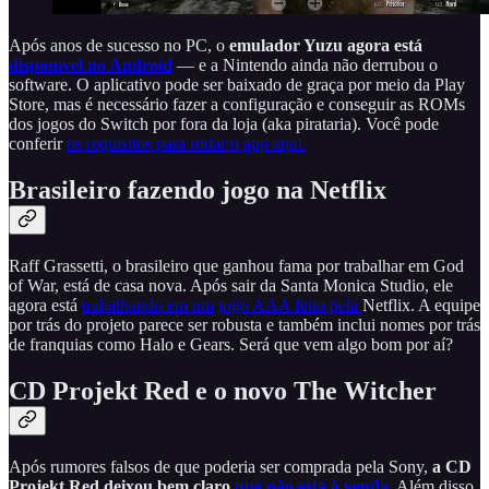
Após anos de sucesso no PC, o
emulador Yuzu agora está
disponível no Android
— e a Nintendo ainda não derrubou o
software. O aplicativo pode ser baixado de graça por meio da Play
Store, mas é necessário fazer a configuração e conseguir as ROMs
dos jogos do Switch por fora da loja (aka pirataria). Você pode
conferir
os requisitos para rodar o app aqui.
Brasileiro fazendo jogo na Netflix
Raff Grassetti, o brasileiro que ganhou fama por trabalhar em God
of War, está de casa nova. Após sair da Santa Monica Studio, ele
agora está
trabalhando em um jogo AAA feito pela
Netflix. A equipe
por trás do projeto parece ser robusta e também inclui nomes por trás
de franquias como Halo e Gears. Será que vem algo bom por aí?
CD Projekt Red e o novo The Witcher
Após rumores falsos de que poderia ser comprada pela Sony,
a CD
Projekt Red deixou bem claro
que não está à venda
.
Além disso,