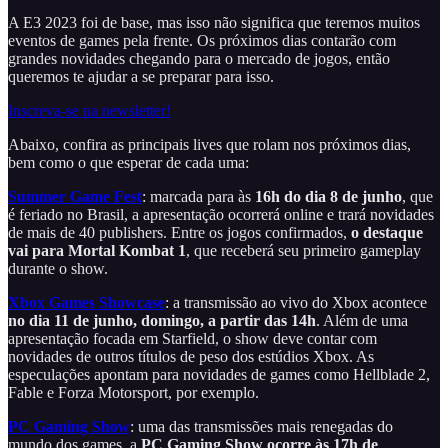
A E3 2023 foi de base, mas isso não significa que teremos muitos
eventos de games pela frente. Os próximos dias contarão com
grandes novidades chegando para o mercado de jogos, então
queremos te ajudar a se preparar para isso.
Inscreva-se na newsletter!
Abaixo, confira as principais lives que rolam nos próximos dias,
bem como o que esperar de cada uma:
Summer Game Fest
: marcada para às
16h do dia 8 de junho
, que
é feriado no Brasil, a apresentação ocorrerá online e trará novidades
de mais de 40 publishers. Entre os jogos confirmados,
o destaque
vai para Mortal Kombat
1
, que receberá seu primeiro gameplay
durante o show.
Xbox Games Showcase
: a transmissão ao vivo do Xbox acontece
no dia 11 de junho, domingo, a partir das 14h
. Além de uma
apresentação focada em Starfield, o show deve contar com
novidades de outros títulos de peso dos estúdios Xbox. As
especulações apontam para novidades de games como Hellblade 2,
Fable e Forza Motorsport, por exemplo.
PC Gaming Show
: uma das transmissões mais renegadas do
mundo dos games, a
PC Gaming Show ocorre às 17h de