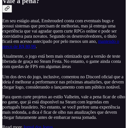
Vale a pena?
Em seu estágio atual, Enshrouded conta com eventuais bugs e
possui sistemas que precisam de melhorias, mas já entrega uma
experiência que vai agradar quem curte RPGs online e pode ser
convidativa para novatos. Segundo os desenvolvedores, o título
ficará em acesso antecipado por pelo menos um ano,
mantendo o
preço de R$ 80,99
.
Atualmente, o jogo está bem mais otimizado que a versão de teste
liberada de graça no Steam Festa. No entanto, o game ainda conta
com quedas de FPS em algumas áreas
Um dos devs do jogo, inclusive, comentou no Discord oficial que a
ideia é melhorar a performance nas próximas atualizões, que devem
chegar logo, considerando o lançamento com um público notável.
Para quem curte projetos ao estilo Valheim, vale a pena ficar de olho
no game, que já está disponível na Steam com legendas em
português brasileiro. No entanto, se você prefere uma experiência
mais redonda, a dica é ficar de olho nas atualizações que devem
chegar futuramente antes de embarcar nessa jornada.
Read more
Jornal dos Jogos
.