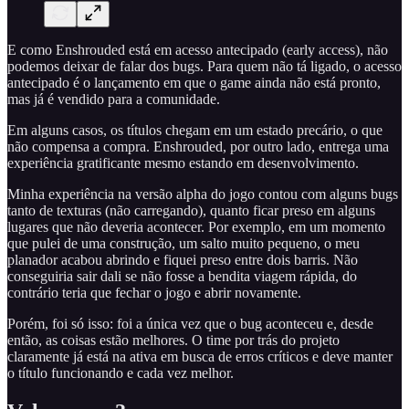
E como Enshrouded está em acesso antecipado (early access), não
podemos deixar de falar dos bugs. Para quem não tá ligado, o acesso
antecipado é o lançamento em que o game ainda não está pronto,
mas já é vendido para a comunidade.
Em alguns casos, os títulos chegam em um estado precário, o que
não compensa a compra. Enshrouded, por outro lado, entrega uma
experiência gratificante mesmo estando em desenvolvimento.
Minha experiência na versão alpha do jogo contou com alguns bugs
tanto de texturas (não carregando), quanto ficar preso em alguns
lugares que não deveria acontecer. Por exemplo, em um momento
que pulei de uma construção, um salto muito pequeno, o meu
planador acabou abrindo e fiquei preso entre dois barris. Não
conseguiria sair dali se não fosse a bendita viagem rápida, do
contrário teria que fechar o jogo e abrir novamente.
Porém, foi só isso: foi a única vez que o bug aconteceu e, desde
então, as coisas estão melhores. O time por trás do projeto
claramente já está na ativa em busca de erros críticos e deve manter
o título funcionando e cada vez melhor.