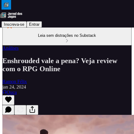
Inscreva-se
Entrar
Leia sem distrações no Substack
Análises
Enshrouded vale a pena? Veja review
com o RPG Online
Ramon Félix
jan 24, 2024
Ouça