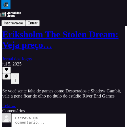
Dicas
Inscreva-se
Entrar
Eriksholm The Stolen Dream:
Veja preço…
Jornal dos Jogos
jul 5, 2025
1
Se você sente falta de games como Desperados e Shadow Gambit,
vale a pena ficar de olho no título do estúdio River End Games
Leia →
Comentários