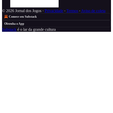
© 2026 Jornal dos Jogos
·
Privacidade
∙
Termos
∙
Aviso de coleta
Comece seu Substack
Obtenha o App
Substack
é o lar da grande cultura