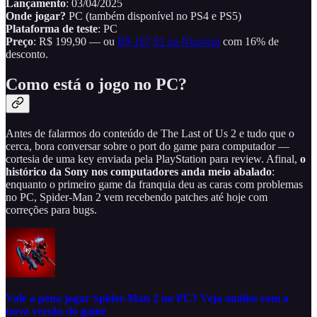
Lançamento
: 03/04/2025
Onde jogar?
PC (também disponível no PS4 e PS5)
Plataforma de teste
: PC
Preço
: R$ 199,90 — ou
R$ 167,91 na Nuuvem
com 16% de
desconto.
Como está o jogo no PC?
Antes de falarmos do conteúdo de The Last of Us 2 e tudo que o
cerca, bora conversar sobre o port do game para computador —
cortesia de uma key enviada pela PlayStation para review. Afinal,
o
histórico da Sony nos computadores anda meio abalado
:
enquanto o primeiro game da franquia deu as caras com problemas
no PC, Spider-Man 2 vem recebendo patches até hoje com
correções para bugs.
Vale a pena jogar Spider-Man 2 no PC? Veja análise com a
nova versão do game