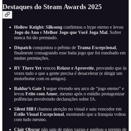
Destaques do Steam Awards 2025
Hollow Knight: Silksong
confirmou o hype eterno e levou
Jogo do Ano
e
Melhor Jogo que Você Joga Mal
. Sofrer
nunca foi tão premiado.
Dispatch
conquistou o prêmio de
Trama Excepcional
,
finalmente consagrando esse baita jogo que foi esnobado em
muitas premiações.
RV There Yet
venceu
Relaxe e Aproveite
, provando que às
vezes tudo o que a gente precisa é desacelerar (e dirigir um
motorhome com os amigos).
Baldur’s Gate 3
segue vivendo seu arco de “jogo eterno” e
levou
Feito com Amor
, mesmo após o estúdio protagonizar
polêmcias envolvendo declarações sobre IA.
Silent Hill f
chamou atenção no visual e saiu vencedor em
Estilo Visual Excepcional
, mostrando que a franquia voltou
com tudo mesmo.
Clair Obscur
não saiu de mãos vazias e ganhou o premio de