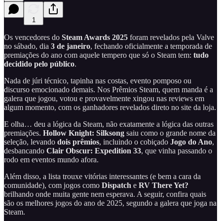
1
Os vencedores do
Steam Awards 2025
foram revelados pela Valve
no sábado, dia
3 de janeiro
, fechando oficialmente a temporada de
premiações do ano com aquele tempero que só o Steam tem:
tudo
decidido pelo público
.
Nada de júri técnico, tapinha nas costas, evento pomposo ou
discurso emocionado demais. Nos Prêmios Steam, quem manda é a
galera que jogou, votou e provavelmente xingou nas reviews em
algum momento, com os ganhadores revelados direto no site da loja.
E olha… deu a lógica da Steam, não exatamente a lógica das outras
premiações.
Hollow Knight: Silksong
saiu como o grande nome da
seleção, levando
dois prêmios
, incluindo o cobiçado
Jogo do Ano
,
desbancando
Clair Obscur: Expedition 33
, que vinha passando o
rodo em eventos mundo afora.
Além disso, a lista trouxe vitórias interessantes (e bem a cara da
comunidade), com jogos como
Dispatch
e
RV There Yet?
brilhando onde muita gente nem esperava. A seguir, confira quais
são os melhores jogos do ano de 2025, segundo a galera que joga na
Steam.