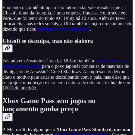
Enquanto o comitê olímpico não falou nada, vale ressaltar que a
Ubisoft, dona da franquia, é uma empresa francesa e tem sede em
Paris, que foi tema do título AC Unity há 10 anos. Além de fazer
brincadeiras nas redes sociais, a Ubi também lançou um comunicado
dizendo que ficou
lisonjeada com a inspiração
.
Ubisoft se desculpa, mas não elabora
Falando em Assassin’s Creed, a Ubisoft também
lançou uma carta
bizarra de desculpas
para o povo japonês por causa de materiais de
divulgação de Assassin’s Creed Shadows. A empresa não deixou
claro o motivo para estar se desculpando com o país, mas disse que
seu jogo é uma ficção e não tem o intuito de retratar a realidade com
100% de precisão.
Xbox Game Pass sem jogos no
lançamento ganha preço
A Microsoft divulgou que o
Xbox Game Pass Standard, que não
traz jogos no lançamento,
custará R$ 44,99 no Brasil
. O preço