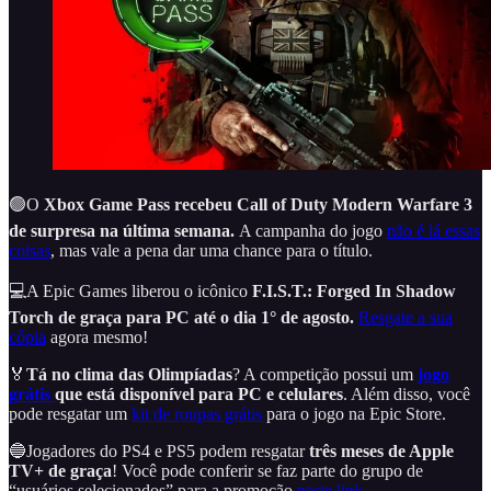
🟢O
Xbox Game Pass recebeu Call of Duty Modern Warfare 3
de surpresa na última semana.
A campanha do jogo
não é lá essas
coisas
, mas vale a pena dar uma chance para o título.
💻A Epic Games liberou o icônico
F.I.S.T.: Forged In Shadow
Torch de graça para PC até o dia 1° de agosto.
Resgate a sua
cópia
agora mesmo!
🏅
Tá no clima das Olimpíadas
? A competição possui um
jogo
grátis
que está disponível para PC e celulares
. Além disso, você
pode resgatar um
kit de roupas grátis
para o jogo na Epic Store.
🔵Jogadores do PS4 e PS5 podem resgatar
três meses de Apple
TV+ de graça
! Você pode conferir se faz parte do grupo de
“usuários selecionados” para a promoção
neste link
.