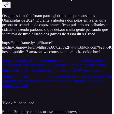
Os games também foram pauta globalmente por causa das
Olimpíadas de 2024. Durante a abertura dos jogos em Paris, uma
pessoa mascarada e de capuz branco ficou pulando nos telhados da
cidade e fazendo parkour, o que deixou muita gente pensando que
se tratava de
uma alusão aos games de Assassin’s Creed
.
https://cdn.iframe.ly/api/iframe?
media=1&app=1&url=https%3A%2F%2Fwww.tiktok.com%2F%40mat
hosted-public.s3.amazonaws.com/set-then-check-cookie.html
@mateusmognon
Teve videogame na abertura das #Olimpiadas2024
Você pegou essa referência de Assassin’s Creed no evento? Uma
baita homenagem ao legado da @ubisoftbrasil 🎮 Você pode
conferir mais detalhes sobre essa história lá no site do @voxeloficial,
com uma declaração da Ubi sobre o assunto! #jogosolimpicos
#games #ubisoft
Tiktok failed to load.
Enable 3rd party cookies or use another browser