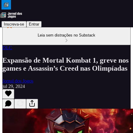
Inscreva-se
Entrar
Leia sem distrações no Substack
DLC
Expansão de Mortal Kombat 1, greve nos
games e Assassin’s Creed nas Olimpíadas
Jornal dos Jogos
jul 29, 2024