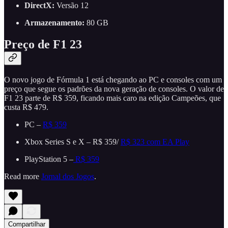
DirectX:
Versão 12
Armazenamento:
80 GB
Preço de F1 23
O novo jogo de Fórmula 1 está chegando ao PC e consoles com um
preço que segue os padrões da nova geração de consoles. O valor de
F1 23 parte de R$ 359, ficando mais caro na edição Campeões, que
custa R$ 479.
PC –
R$ 359
Xbox Series S e X – R$ 359/
R$ 323 com EA Play
PlayStation 5 –
R$ 359
Read more
Jornal dos Jogos
.
Compartilhar