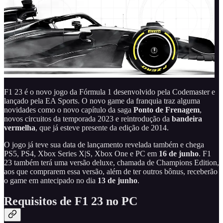
F1 23 é o novo jogo da Fórmula 1 desenvolvido pela Codemaster e
lançado pela EA Sports. O novo game da franquia traz alguma
novidades como o novo capítulo da saga
Ponto de Frenagem
,
novos circuitos da temporada 2023 e reintrodução da
bandeira
vermelha
, que já esteve presente da edição de 2014.
O jogo já teve sua data de lançamento revelada também e chega
PS5, PS4, Xbox Series X|S, Xbox One e PC em
16 de junho
. F1
23 também terá uma versão deluxe, chamada de Champions Edition,
aos que comprarem essa versão, além de ter outros bônus, receberão
o game em antecipado no dia
13 de junho
.
Requisitos de F1 23 no PC