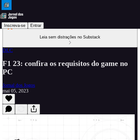
Inscreva-se
Entrar
Leia sem distrações no Substack
DLC
F1 23: confira os requisitos do game no
PC
Jornal dos Jogos
mai 05, 2023