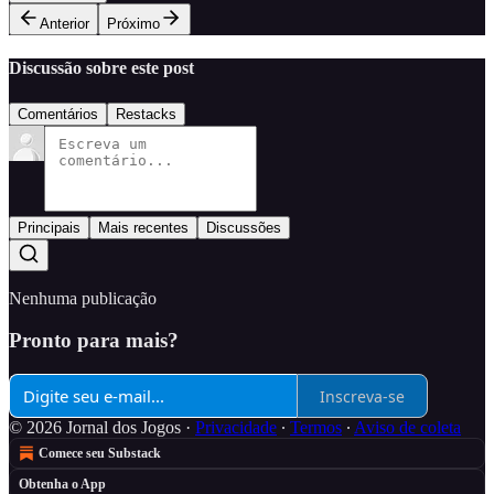
Anterior
Próximo
Discussão sobre este post
Comentários
Restacks
Principais
Mais recentes
Discussões
Nenhuma publicação
Pronto para mais?
Inscreva-se
© 2026 Jornal dos Jogos
·
Privacidade
∙
Termos
∙
Aviso de coleta
Comece seu Substack
Obtenha o App