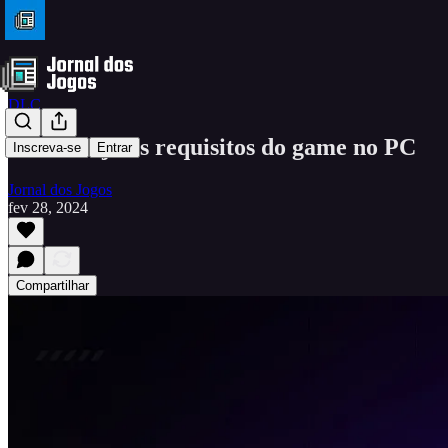
DLC
F1 24: veja os requisitos do game no PC
Inscreva-se
Entrar
Jornal dos Jogos
fev 28, 2024
Compartilhar