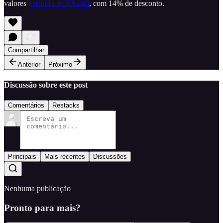
valores
partindo de R$ 240
, com 14% de desconto.
Compartilhar
Anterior
Próximo
Discussão sobre este post
Comentários
Restacks
Principais
Mais recentes
Discussões
Nenhuma publicação
Pronto para mais?