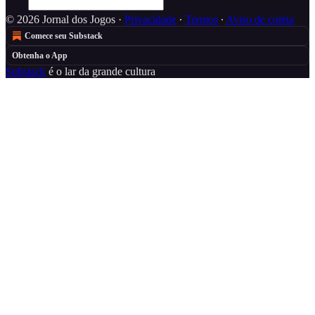
© 2026 Jornal dos Jogos
·
Privacidade
∙
Termos
∙
Aviso de coleta
Comece seu Substack
Obtenha o App
Substack
é o lar da grande cultura