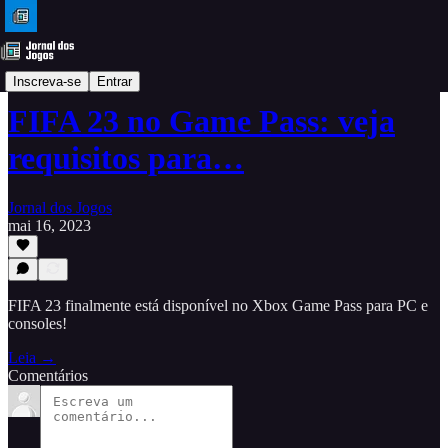
DLC
Inscreva-se
Entrar
FIFA 23 no Game Pass: veja
requisitos para…
Jornal dos Jogos
mai 16, 2023
FIFA 23 finalmente está disponível no Xbox Game Pass para PC e
consoles!
Leia →
Comentários