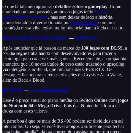
O que tá faltando agora são
detalhes sobre o gameplay
. Como
anunciado no ano passado, ambos os jogos terão
foco na
jogabilidade cooperativa
, mas sem deixar de lado a história.
Considerando a diversão trazida por
Back 4 Blood
com uma
estratégia nessa vibe, existe muito potencial para a ideia dar certo.
Manda mais DLSS que tá pouco
—
twitter.com
Após anunciar que já passou da marca de
100 jogos com DLSS
, a
Nvidia segue trabalhando com desenvolvedores para trazer a
tecnologia para cada vez mais games. Recentemente, a companhia
anunciou que 10 novos títulos de peso estão trazendo o upscaling
via inteligência artificial, que funciona nas GPUs RTX. Os
destaques ficam para as remasterizações de Crysis e Alan Wake,
além de Back 4 Blood.
R$ 421,99
—
www.nintendo.com
Esse é o preço anual do plano família do
Switch Online
com
jogos
do Nintendo 64 e Mega Drive
. Pois é, a Nintendo tá louca na
droga com esses valores.
A parte boa é que os mais de R$ 400 podem ser divididos em até
oito contas. Ou seja, se você tiver amigos o suficiente para fechar
essa baita "família", dá pra conseguir a assinatura por um preço