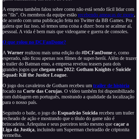
A empresa também falou sobre como não está sendo fácil lidar com
os "fãs". Os membros da equipe estão
recebendo ameaças de morte
,
de acordo com uma publicação feita no Twitter da BB Games. Pra
galera que faz isso, só temos uma coisa a dizer: bora se acalmar aí,
pessoal. A vida é bem mais que videogame e guerra de consoles.
O que rolou no DCFanDome?
A
Warner
realizou mais uma edição do
#DCFanDome
e, como
esperado, não ficou apenas nos filmes de super-herói. Além de trazer
o trailer do Batman emo, a empresa revelou teasers para dois
grandes jogos que
chegam em 2022
:
Gotham Knights
e
Suicide
Squad: Kill the Justice League
.
O jogo dos cavaleiros de Gotham recebeu um
trailer de história
focado na
Corte das Corujas
. O vídeo também foi disponibilizado
com dublagem em português, mostrando a qualidade da localização
para o nosso país.
Seguindo o baile, o jogo do
Esquadrão Suicida
recebeu um trailer
recheado de ação e mostrando que o título do game não é
brincadeira. Arlequina e seus parceiros terão mesmo que
caçar a
Liga da Justiça
, incluindo um Superman cheiradão de criptonita
vermelha.