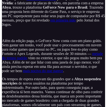
Nvidia
: a fabricante de placas de vídeo, em parceria com a empresa
Abya
, trouxe a plataforma
GeForce Now
para o Brasil
. Trazendo
uma proposta bem diferente do Game Pass, o serviço te empresta
um PC superpotente para rodar seus jogos de computador por R$ 45
mensais, preço que foi revelado
em primeira mão
pelo Jornal dos
Jogos.
Além da edição paga, o GeForce Now conta com um plano grátis.
Sem gastar um tostão, você pode usar o processamento em nuvem
para rodar games que possui no PC, ou jogos free-to-play como
Fortnite e Apex Legends, durante sessões de 30 minutos —
metade
do tempo padrão
visto no exterior, o que não pegou muito bem pra
Abya. Além de ter que lidar com uma janela de jogo menor, você
ainda precisa esperar em uma fila para acessar o servidor, o que
pode ser bem
mais nocivo do que parece
.
Os tempos de espera estavam tão grandes que a
Abya suspendeu
inscrições
de novos usuários na plataforma por tempo
indeterminado. Por outro lado, para quem conseguiu jogar, a
experiência tá bem maneira. Vamos continuar de olho para conferir
os desdobramentos dessa história, que marca um ponto importante
no mercado de games brasileiro: com a chegada de duas grandes
plataformas, somos oficialmente um país com streaming de games,