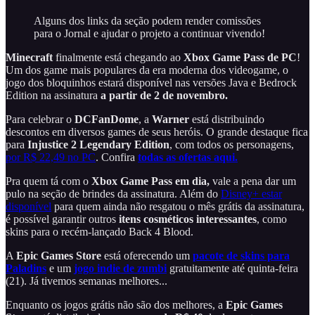
Alguns dos links da seção podem render comissões
para o Jornal e ajudar o projeto a continuar vivendo!
Minecraft
finalmente está chegando ao
Xbox Game Pass de PC
!
Um dos game mais populares da era moderna dos videogame, o
jogo dos bloquinhos estará disponível nas versões Java e Bedrock
Edition na assinatura
a partir de 2 de novembro.
Para celebrar o
DCFanDome
, a
Warner
está distribuindo
descontos em diversos games de seus heróis. O grande destaque fica
para
Injustice 2 Legendary Edition
, com todos os personagens,
por R$ 22,49 no PC
. Confira
todas as ofertas aqui.
Pra quem tá com o
Xbox Game Pass em dia,
vale a pena dar um
pulo na seção de brindes da assinatura. Além do
Disney+ estar
disponível
para quem ainda não resgatou o mês grátis da assinatura,
é possível garantir outros
itens cosméticos interessantes
, como
skins para o recém-lançado Back 4 Blood.
A
Epic Games Store
está oferecendo um
pacote de skins para
Paladins
e um
jogo indie de zumbi
gratuitamente até quinta-feira
(21). Já tivemos semanas melhores...
Enquanto os jogos grátis não são dos melhores, a
Epic Games