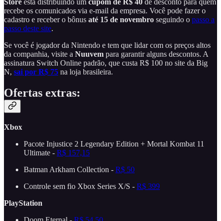
Store
está distribuindo um
cupom de R$ 40
de desconto para quem
recebe os comunicados via e-mail da empresa. Você pode fazer o
cadastro e receber o bônus
até 15 de novembro
seguindo o
passo a
passo deste site
.
Se você é jogador da Nintendo e tem que lidar com os preços altos
da companhia, visite a
Nuuvem
para garantir alguns descontos. A
assinatura Switch Online padrão, que custa R$ 100 no site da Big
N,
sai por R$ 75
na loja brasileira.
Ofertas extras:
Xbox
Pacote Injustice 2 Legendary Edition + Mortal Kombat 11
Ultimate -
R$ 157,15
Batman Arkham Collection -
R$ 50
Controle sem fio Xbox Series X/S -
R$ 399
PlayStation
Doom Eternal -
R$ 54,50