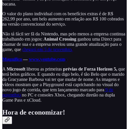
bacana.
O valor do plano individual com os benefícios extras é de R$
262,99 por ano, um belo aumento em relação aos R$ 100 cobrados
na versão convencional do serviço.
Não tá fácil ser fã da Nintendo, mas pelo menos a empresa continua
trabalhando em jogos:
Animal Crossing
ganhou uma Direct para
chamar de sua e a empresa revelou uma grande atualização para o
game, que
chegará em 5 de novembro.
Magnífico
—
www.youtube.com
A
Microsoft
liberou as primeiras
prévias de Forza Horizon 5,
que
terá belos gráficos. E quando eu digo belo, é tão Belo que o marido
da Gracyanne Barbosa vai ter que mudar de nome. As imagens e
vídeos mostram que a Playground está caprichando no visual do
novo jogo de corrida, que tem lançamento marcado para
9 de
novembro
no PC e consoles Xbox, chegando diretão na dupla
Game Pass e xCloud.
Hora de economizar!