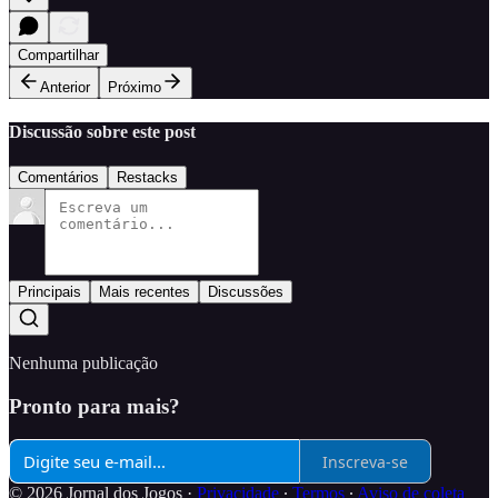
Compartilhar
Anterior
Próximo
Discussão sobre este post
Comentários
Restacks
Principais
Mais recentes
Discussões
Nenhuma publicação
Pronto para mais?
Inscreva-se
© 2026 Jornal dos Jogos
·
Privacidade
∙
Termos
∙
Aviso de coleta