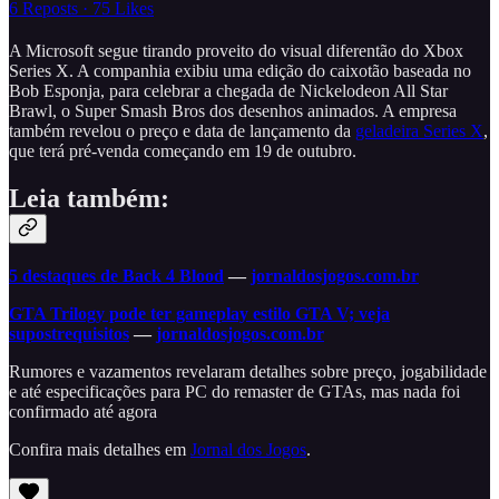
6 Reposts
·
75 Likes
A Microsoft segue tirando proveito do visual diferentão do Xbox
Series X. A companhia exibiu uma edição do caixotão baseada no
Bob Esponja, para celebrar a chegada de Nickelodeon All Star
Brawl, o Super Smash Bros dos desenhos animados. A empresa
também revelou o preço e data de lançamento da
geladeira Series X
,
que terá pré-venda começando em 19 de outubro.
Leia também:
5 destaques de Back 4 Blood
—
jornaldosjogos.com.br
GTA Trilogy pode ter gameplay estilo GTA V; veja
supostrequisitos
—
jornaldosjogos.com.br
Rumores e vazamentos revelaram detalhes sobre preço, jogabilidade
e até especificações para PC do remaster de GTAs, mas nada foi
confirmado até agora
Confira mais detalhes em
Jornal dos Jogos
.