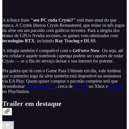
A icônica frase
"seu PC roda Crysis?"
está mais atual do que
nunca. A Crytek liberou Crysis Remastered, que reúne os três jogos
da série em um pacotão com gráficos recentes. Para a alegria dos
donos de GPUs Nvidia recentes, os games vem otimizados com
tecnologias
RTX
, incluindo
Ray Tracing e DLSS
.
A trilogia também é compatível com o
GeForce Now
. Ou seja, até
seu celular e aquele notebook capenga podem ser capazes de rodar
Crysis — se a fila do serviço deixar e sua internet for potente.
Pra galera que tá com o Game Pass Ultimate em dia, vale lembrar
que o primeiro jogo da série também está disponível na assinatura
via EA Play. Quem quiser comprar o pacotão completo terá que
desembolsar
R$ 94,99 no PC
, cerca de
R$ 184
no Xbox e
R$ 264
no PlayStation.
Trailer em destaque