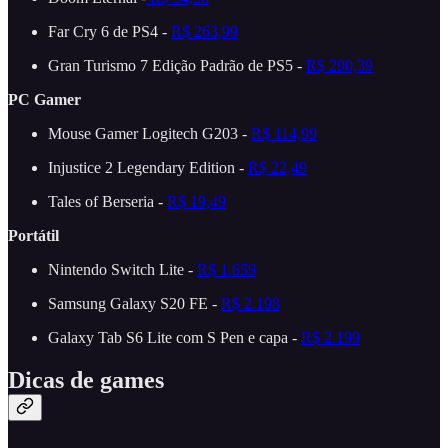
Far Cry 6 de PS4 -
R$ 263,99
Gran Turismo 7 Edição Padrão de PS5 -
R$ 290,39
PC Gamer
Mouse Gamer Logitech G203 -
R$ 114,99
Injustice 2 Legendary Edition -
R$ 22,49
Tales of Berseria -
R$ 19,49
Portátil
Nintendo Switch Lite -
R$ 1.659
Samsung Galaxy S20 FE -
R$ 2.198
Galaxy Tab S6 Lite com S Pen e capa -
R$ 2.199
Dicas de games