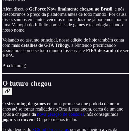
Além disso, o
GeForce Now finalmente chegou ao Brasil
, e nós
descobrimos o preço da plataforma antes de todo mundo! Por causa
disso, saímos em tantos veículos renomados que já podemos montar
uma Manopla do Infinito com sites de games e tecnologia citando
nosso nome.
Voltando ao assunto principal, nossa edição de hoje também conta
com mais
detalhes de GTA Trilogy,
a Nintendo precificando
assinaturas como se todo mundo fosse ryca e
FIFA deixando de ser
FIFA.
Boa leitura ;)
O futuro chegou
O
streaming de games
era uma promessa que poderia demorar
anos até se tornar realidade no Brasil, mas agora, cerca de um ano
após a chegada da
nova geração de consoles
, nós conseguimos
jogar via nuvem
. Ou pelo menos tentar.
Logo depois do
xCloud dar as caras
por aqui, chegou a vez da