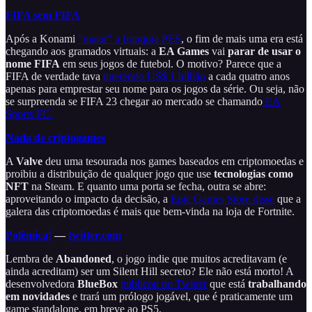
FIFA sem FIFA
Após a Konami
"matar" a franquia PES
, o fim de mais uma era está
chegando aos gramados virtuais: a
EA Games
vai
parar de usar o
nome FIFA
em seus jogos de futebol. O motivo? Parece que a
FIFA de verdade tava
querendo US$ 1 bilhão
a cada quatro anos
apenas para emprestar seu nome para os jogos da série. Ou seja, não
se surpreenda se FIFA 23 chegar ao mercado se chamando
EA
Sports FC.
Nada de criptogames
A
Valve
deu uma tesourada nos games baseados em criptomoedas e
proibiu a distribuição de qualquer jogo que use
tecnologias como
NFT
na Steam. E quanto uma porta se fecha, outra se abre:
aproveitando o impacto da decisão, a
Epic Games Store disse
que a
galera das criptomoedas é mais que bem-vinda na loja de Fortnite.
Polêmica!
—
twitter.com
Lembra de
Abandoned
, o jogo indie que muitos acreditavam (e
ainda acreditam) ser um Silent Hill secreto? Ele não está morto! A
desenvolvedora
BlueBox
publicou no Twitter
que está
trabalhando
em novidades
e trará um prólogo jogável, que é praticamente um
game standalone, em breve ao PS5.