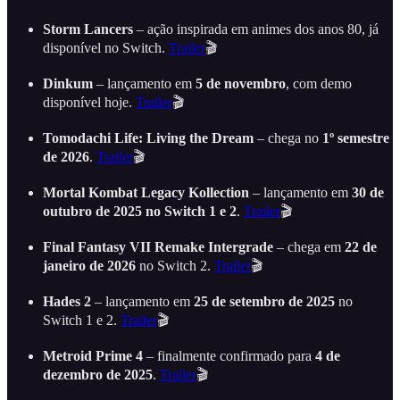
Storm Lancers
– ação inspirada em animes dos anos 80, já
disponível no Switch.
Trailer
🎬
Dinkum
– lançamento em
5 de novembro
, com demo
disponível hoje.
Trailer
🎬
Tomodachi Life: Living the Dream
– chega no
1º semestre
de 2026
.
Trailer
🎬
Mortal Kombat Legacy Kollection
– lançamento em
30 de
outubro de 2025 no Switch 1 e 2
.
Trailer
🎬
Final Fantasy VII Remake Intergrade
– chega em
22 de
janeiro de 2026
no Switch 2.
Trailer
🎬
Hades 2
– lançamento em
25 de setembro de 2025
no
Switch 1 e 2.
Trailer
🎬
Metroid Prime 4
– finalmente confirmado para
4 de
dezembro de 2025
.
Trailer
🎬