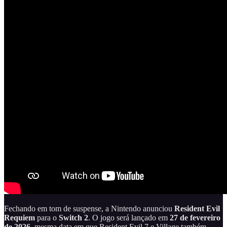
Fechando em tom de suspense, a Nintendo anunciou
Resident Evil
Requiem
para o
Switch 2
. O jogo será lançado em
27 de fevereiro
de 2026
, mesma data em que Resident Evil 7 e Village também