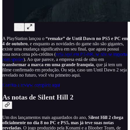
A PlayStation lançou o
“remake” de Until Dawn no PS5 e PC em
4 de outubro
, e enquanto as novidades do game não são gigantes,
existe uma mudança significativa em seu final, que agora possui
uma nova cena pós-créditos (
veja aqui em PT-BR, se não se importa
com spoiler
). Ao que parece, a empresa está de olho em
transformar a marca em uma grande franquia
, que já tem um
filme confirmado em produção. Ou seja, caso um Until Dawn 2 seja
revelado no futuro, você viu primeiro aqui.
Confira a review completa aqui
As notas de Silent Hill 2
Um dos lançamentos mais aguardados do ano,
Silent Hill 2 chega
oficialmente no dia 8 no PC e PS5, mas já teve suas notas
reveladas
. O jogo produzido pela Konami e a Bloober Team, de