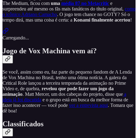
The Medium, ficou com
uma
média 87 no Metacritic
e
surpreendeu até mesmo os fãs mais fanáticos do título original,
como
o icônico Adriano Camacho
. O jogo tem chance no GOTY? Só o
tempo dirá, mas uma coisa é certa: a
Konami finalmente acertou
!
Carregando...
Jogo de Vox Machina vem aí?
Se você, assim como eu, faz parte do pequeno fandom de A Lenda
de Vox Machina no Brasil, tenho uma ótima notícia. A galera da
Critical Role lançou a terceira temporada da animação no Prime
Video e, de quebra,
revelou que pode fazer um jogo da
animação
. Matt Mercer, um dos cabeças do projeto, disse que
a
ideia já foi discutida
e o grupo está em busca da melhor forma de
fazer isso acontecer — você pode
ver a entrevista aqui
. Tomara que
dê boa!
Classificados