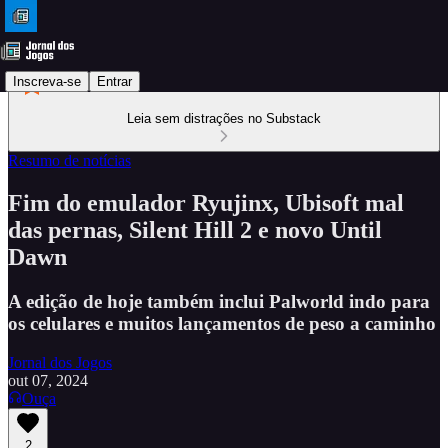
Inscreva-se
Entrar
Leia sem distrações no Substack
Resumo de notícias
Fim do emulador Ryujinx, Ubisoft mal
das pernas, Silent Hill 2 e novo Until
Dawn
A edição de hoje também inclui Palworld indo para
os celulares e muitos lançamentos de peso a caminho
Jornal dos Jogos
out 07, 2024
Ouça
2