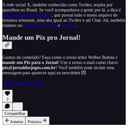
A rede social X, também conhecida como Twitter, respira por
aparelhos no Brasil. Se você acompanhava a gente por lá, a dica é
seguir o Jornal no Substack
, que possui todo o nosso arquivo de
resumos semanais, uma aba igual ao Twitter e até Chat. Ah, também
estamos no
Instagram/Threads
e
Bluesky
.
Mande um Pix pro Jornal!
Gostou do conteúdo? Faça como o nosso leitor Welber Batista e
mande um Pix para o Jornal
! Use o nosso e-mail como chave:
pix@jornaldosjogos.com.br
! Você também pode incluir uma
mensagem para aparecer aqui na newsletter 💌
Share Jornal dos Jogos
2
Compartilhar
Anterior
Próximo