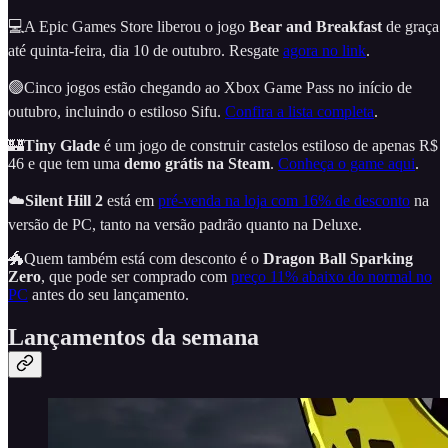
💻A Epic Games Store liberou o jogo
Bear and Breakfast
de graça
até quinta-feira, dia 10 de outubro. Resgate
agora no link
.
🟢Cinco jogos estão chegando ao Xbox Game Pass no início de
outubro, incluindo o estiloso Sifu.
Confira a lista completa
.
🏰
Tiny Glade
é um jogo de construir castelos estiloso de apenas R$
46 e que tem uma
demo grátis na Steam
.
Conheça o game aqui
.
☁️
Silent Hill 2
está em
pré-venda na loja com 16% de desconto
na
versão de PC, tanto na versão padrão quanto na Deluxe.
🐲Quem também está com desconto é o
Dragon Ball Sparking
Zero
, que pode ser comprado com
preço 11% abaixo do normal no
PC
antes do seu lançamento.
Lançamentos da semana