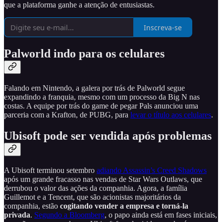
que a plataforma ganhe a atenção de entusiastas.
Inscreva-se
Palworld indo para os celulares
Falando em Nintendo, a galera por trás de Palworld segue
expandindo a franquia, mesmo com um processo da Big N nas
costas. A equipe por trás do game de pegar Pals anunciou uma
parceria com a Krafton, de PUBG, para
levar o título aos celulares
.
Ubisoft pode ser vendida após problemas
A Ubisoft terminou setembro
adiando Assassin’s Creed Shadows
após um grande fracasso nas vendas de Star Wars Outlaws, que
derrubou o valor das ações da companhia. Agora, a família
Guillemot e a Tencent, que são acionistas majoritários da
companhia, estão
cogitando vender a empresa e torná-la
privada
.
Segundo a Bloomberg
, o papo ainda está em fases iniciais,