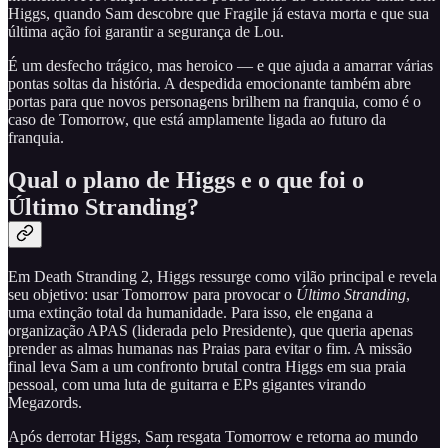
Higgs, quando Sam descobre que Fragile já estava morta e que sua
última ação foi garantir a segurança de Lou.
É um desfecho trágico, mas heroico — e que ajuda a amarrar várias
pontas soltas da história. A despedida emocionante também abre
portas para que novos personagens brilhem na franquia, como é o
caso de Tomorrow, que está amplamente ligada ao futuro da
franquia.
Qual o plano de Higgs e o que foi o
Último Stranding?
Em Death Stranding 2, Higgs ressurge como vilão principal e revela
seu objetivo: usar Tomorrow para provocar o
Último Stranding
,
uma extinção total da humanidade. Para isso, ele engana a
organização APAS (liderada pelo Presidente), que queria apenas
prender as almas humanas nas Praias para evitar o fim. A missão
final leva Sam a um confronto brutal contra Higgs em sua praia
pessoal, com uma luta de guitarra e EPs gigantes virando
Megazords.
Após derrotar Higgs, Sam resgata Tomorrow e retorna ao mundo