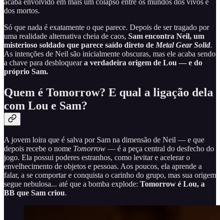
acaba envolvido em mais um colapso entre os mundos dos vivos e
dos mortos.
Só que nada é exatamente o que parece. Depois de ser tragado por
uma realidade alternativa cheia de caos,
Sam encontra Neil, um
misterioso soldado que parece saído direto de
Metal Gear Solid
.
As intenções de Neil são inicialmente obscuras, mas ele acaba sendo
a chave para desbloquear
a verdadeira origem de Lou — e do
próprio Sam.
Quem é Tomorrow? E qual a ligação dela
com Lou e Sam?
A jovem loira que é salva por Sam na dimensão de Neil — e que
depois recebe o nome
Tomorrow
— é a peça central do desfecho do
jogo. Ela possui poderes estranhos, como levitar e acelerar o
envelhecimento de objetos e pessoas. Aos poucos, ela aprende a
falar, a se comportar e conquista o carinho do grupo, mas sua origem
segue nebulosa... até que a bomba explode:
Tomorrow é Lou, a
BB que Sam criou
.