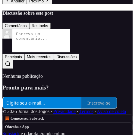
Anterior
Próximo
Discussão sobre este post
Comentários
Restacks
Principais
Mais recentes
Discussões
Nenhuma publicação
Pronto para mais?
Inscreva-se
© 2026 Jornal dos Jogos
·
Privacidade
∙
Termos
∙
Aviso de coleta
Comece seu Substack
Obtenha o App
Substack
é o lar da grande cultura