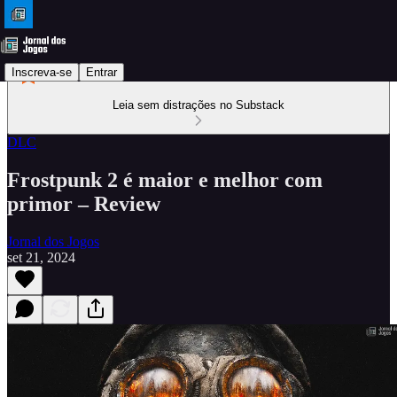
Inscreva-se
Entrar
Leia sem distrações no Substack
DLC
Frostpunk 2 é maior e melhor com
primor – Review
Jornal dos Jogos
set 21, 2024