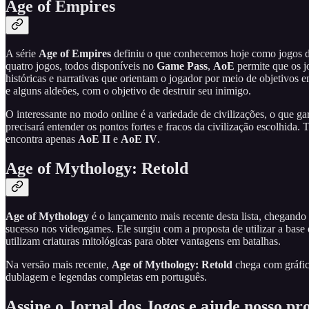
Age of Empires
A série
Age of Empires
definiu o que conhecemos hoje como jogos de
quatro jogos, todos disponíveis no
Game Pass
,
AoE
permite que os j
históricas e narrativas que orientam o jogador por meio de objetivo
e alguns aldeões, com o objetivo de destruir seu inimigo.
O interessante no modo online é a variedade de civilizações, o que gar
precisará entender os pontos fortes e fracos da civilização escolhida.
encontra apenas
AoE II
e
AoE IV
.
Age of Mythology: Retold
Age of Mythology
é o lançamento mais recente desta lista, chegando
sucesso nos videogames. Ele surgiu com a proposta de utilizar a base
utilizam criaturas mitológicas para obter vantagens em batalhas.
Na versão mais recente,
Age of Mythology: Retold
chega com gráfic
dublagem e legendas completas em português.
Assine o Jornal dos Jogos e ajude nosso pr