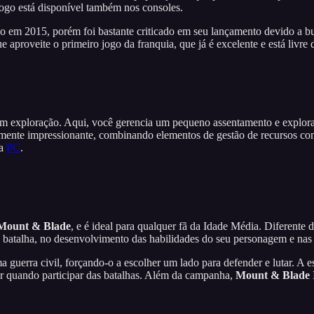
jogo está disponível também nos consoles.
do em 2015, porém foi bastante criticado em seu lançamento devido a 
 aproveite o primeiro jogo da franquia, que já é excelente e está livre
m exploração. Aqui, você gerencia um pequeno assentamento e explora
lmente impressionante, combinando elementos de gestão de recursos co
ra
PC
.
Mount & Blade
, e é ideal para qualquer fã da Idade Média. Diferente d
de batalha, no desenvolvimento das habilidades do seu personagem e na
rra civil, forçando-o a escolher um lado para defender e lutar. A est
idir quando participar das batalhas. Além da campanha,
Mount & Blade 