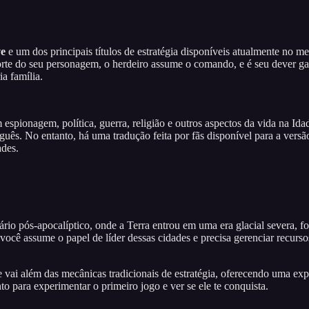
ve
e um dos principais títulos de estratégia disponíveis atualmente no m
orte do seu personagem, o herdeiro assume o comando, e é seu dever gara
ia família.
spionagem, política, guerra, religião e outros aspectos da vida na Id
uguês. No entanto, há uma tradução feita por fãs disponível para a vers
ades.
io pós-apocalíptico, onde a Terra entrou em uma era glacial severa, 
cê assume o papel de líder dessas cidades e precisa gerenciar recursos p
e vai além das mecânicas tradicionais de estratégia, oferecendo uma exp
 para experimentar o primeiro jogo e ver se ele te conquista.