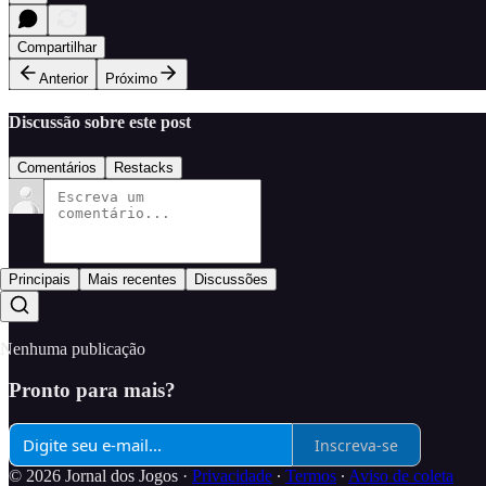
Compartilhar
Anterior
Próximo
Discussão sobre este post
Comentários
Restacks
Principais
Mais recentes
Discussões
Nenhuma publicação
Pronto para mais?
Inscreva-se
© 2026 Jornal dos Jogos
·
Privacidade
∙
Termos
∙
Aviso de coleta