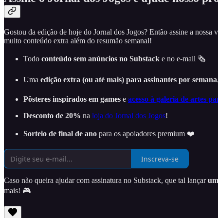
Gostou da edição de hoje do Jornal dos Jogos? Então assine a nossa 
muito conteúdo extra além do resumão semanal!
Todo
conteúdo sem anúncios no Substack
e no e-mail 🗞️
Uma
edição extra (ou até mais) para assinantes por semana
Pôsteres inspirados em games
e
acesso à galeria de artes pa
Desconto de 20%
na
loja do Jornal dos Jogos
!
Sorteio de final de ano
para os apoiadores premium ❤️
Inscreva-se
Caso não queira ajudar com assinatura no Substack, que tal lançar
um 
mais! 🎮