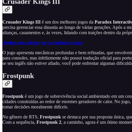
Crusader Kings III
Crusader Kings III
é um dos melhores jogos da
Paradox Interacti
precisa gerenciar essa dinastia ao longo de várias gerações. Após a m
alianças, casamentos e, às vezes, lidando com traições dentro da própr
Assine a newsletter do Jornal dos Jogos!
O jogo apresenta mecânicas profundas e bem refinadas, que envolvem e
para consoles, mas infelizmente não possui tradução oficial para port
se seu inglês não estiver afiado, você pode enfrentar algumas dificuld
Frostpunk
Frostpunk
é um jogo de sobrevivência social ambientado em um cenár
cidades construídas ao redor de enormes geradores de calor. No jogo, vo
tomar decisões moralmente difíceis.
No gênero de RTS,
Frostpunk
se destaca por sua proposta única, qu
Com a sequência,
Frostpunk 2
, a caminho, agora é um ótimo momento