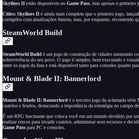
Skylines II
estão disponíveis no
Game Pass
, mas apenas o primeiro 
Cities: Skylines II
é ainda mais completo que o primeiro jogo, lança
corrigidos com atualizações futuras, mas, por enquanto, recomendo que
SteamWorld Build
SteamWorld Build
é um jogo de construção de cidades misturado co
sobrevivência do seu povo. O jogo é simples, bem executado e visua
entre os jogos da lista e está disponível tanto para consoles quanto pa
Mount & Blade II: Bannerlord
Mount & Blade II: Bannerlord
é o terceiro jogo da aclamada série
castelos e feudos, destacando a importância da estratégia no campo 
É um RPG fascinante que coloca você em um mundo dividido por uma gue
realizar cercos para invadir castelos, administrar seus recursos e dec
Game Pass
para PC e consoles.