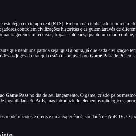
 estratégia em tempo real (RTS). Embora não tenha sido o primeiro d
ogadores controlem civilizações históricas e as guiem através de difer
s enquanto gerenciam recursos, tropas e aldeões, quanto um modo onlin
ante que nenhuma partida seja igual à outra, já que cada civilização te
 Todos os jogos da franquia estão disponíveis no
Game Pass
de PC em su
 ao
Game Pass
no dia de seu lançamento. O game, criado pelos mesm
 de jogabilidade de
AoE
, mas introduzindo elementos mitológicos, perm
os modernizados e oferece uma experiência similar à de
AoE IV
. O jo
ojeto