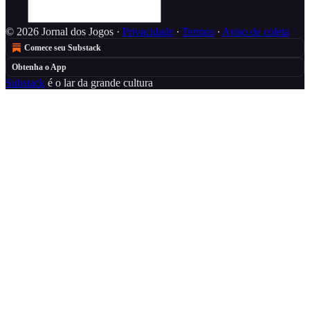
© 2026 Jornal dos Jogos
·
Privacidade
∙
Termos
∙
Aviso de coleta
Comece seu Substack
Obtenha o App
Substack
é o lar da grande cultura